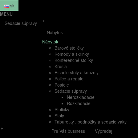
sk
MENU
+
Sedacie súpravy
Nábytok
Nábytok
Barové stoličky
Komody a skrinky
Konferenčné stolíky
Kreslá
Písacie stoly a konzoly
Police a regále
Postele
Sedacie súpravy
Nerozkladacie
Rozkladacie
Stoličky
Stoly
Taburetky , podnožky a sedacie vaky
+
Pre Váš business
Výpredaj