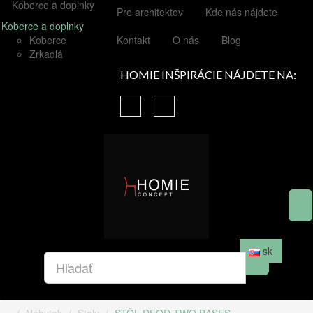
Koberce a doplnky
Pre architektov
Kde nás nájdete
Koberce a doplnky
Koberce
Kontakt
O nás
Blog
Zrkadlá
HOMIE INŠPIRÁCIE NÁJDETE NA:
sk