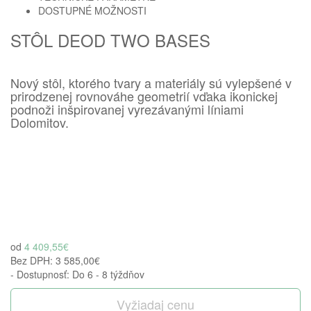
Homie Asistent
DOSTUPNÉ MOŽNOSTI
ODBORNÝ PORADCA
STÔL DEOD TWO BASES
Nový stôl, ktorého tvary a materiály sú vylepšené v
prirodzenej rovnováhe geometrií vďaka ikonickej
podnoži inšpirovanej vyrezávanými líniami
Dolomitov.
od
4 409,55€
Bez DPH:
3 585,00€
- Dostupnosť: Do 6 - 8 týždňov
Vyžiadaj cenu