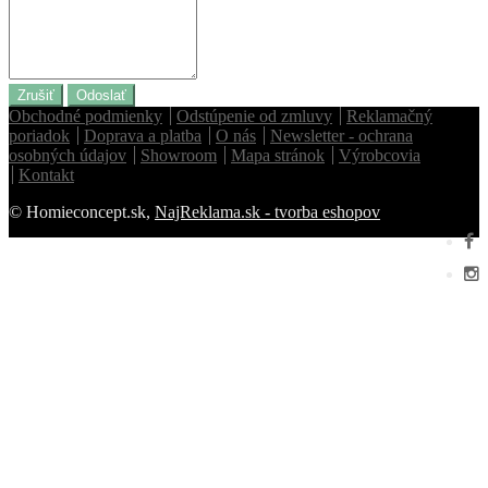
Zrušiť
Odoslať
Obchodné podmienky
Odstúpenie od zmluvy
Reklamačný
poriadok
Doprava a platba
O nás
Newsletter - ochrana
osobných údajov
Showroom
Mapa stránok
Výrobcovia
Kontakt
© Homieconcept.sk,
NajReklama.sk - tvorba eshopov