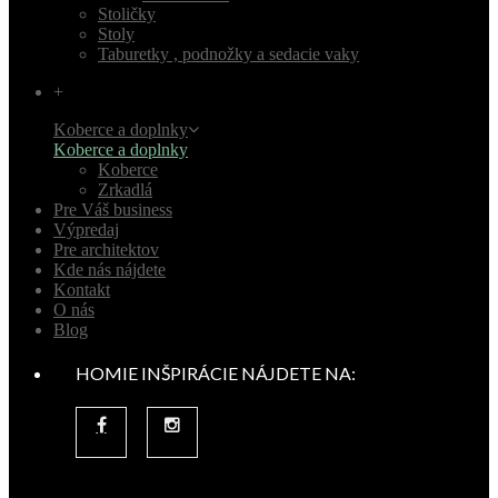
Stoličky
Stoly
Taburetky , podnožky a sedacie vaky
+
Koberce a doplnky
Koberce a doplnky
Koberce
Zrkadlá
Pre Váš business
Výpredaj
Pre architektov
Kde nás nájdete
Kontakt
O nás
Blog
HOMIE INŠPIRÁCIE NÁJDETE NA: