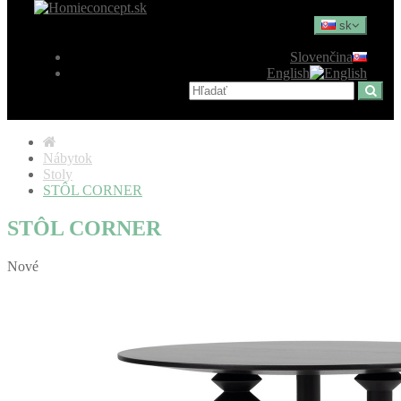
sk
Slovenčina
English
Nábytok
Stoly
STÔL CORNER
STÔL CORNER
Nové