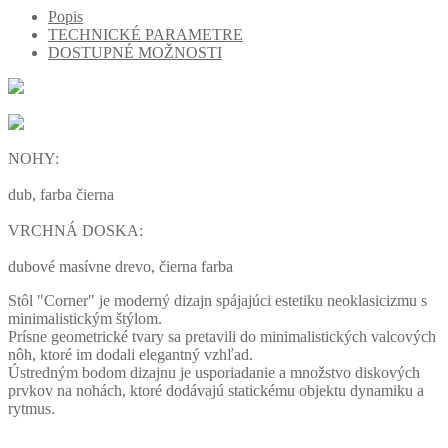
Popis
TECHNICKÉ PARAMETRE
DOSTUPNÉ MOŽNOSTI
NOHY:
dub, farba čierna
VRCHNÁ DOSKA:
dubové masívne drevo, čierna farba
Stôl "Corner" je moderný dizajn spájajúci estetiku neoklasicizmu s
minimalistickým štýlom.
Prísne geometrické tvary sa pretavili do minimalistických valcových
nôh, ktoré im dodali elegantný vzhľad.
Ústredným bodom dizajnu je usporiadanie a množstvo diskových
prvkov na nohách, ktoré dodávajú statickému objektu dynamiku a
rytmus.