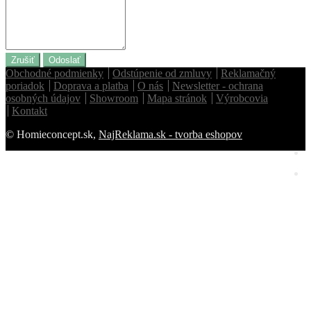
Zrušiť
Odoslať
Obchodné podmienky
Odstúpenie od zmluvy
Reklamačný
poriadok
Doprava a platba
O nás
Newsletter - ochrana
osobných údajov
Showroom
Mapa stránok
Výrobcovia
Kontakt
© Homieconcept.sk,
NajReklama.sk - tvorba eshopov
Homie Asistent
ODBORNÝ PORADCA