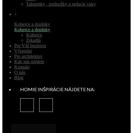
Taburetky , podnožky a sedacie vaky
+
Koberce a doplnky
Koberce a doplnky
Koberce
Zrkadlá
Pre Váš business
Výpredaj
Pre architektov
Kde nás nájdete
Kontakt
O nás
Blog
HOMIE INŠPIRÁCIE NÁJDETE NA: