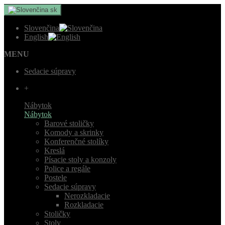
sk
Slovenčina
English
MENU
Sedacie súpravy
+
Nábytok
Nábytok
Barové stoličky
Komody a skrinky
Konferenčné stolíky
Kreslá
Písacie stoly a konzoly
Police a regále
Postele
Sedacie súpravy
Nerozkladacie
Rozkladacie
Stoličky
Stoly