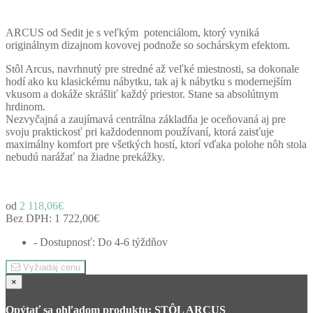
ARCUS od Sedit je s veľkým potenciálom, ktorý vyniká
originálnym dizajnom kovovej podnože so sochárskym efektom.
Stôl Arcus, navrhnutý pre stredné až veľké miestnosti, sa dokonale
hodí ako ku klasickému nábytku, tak aj k nábytku s modernejším
vkusom a dokáže skrášliť každý priestor. Stane sa absolútnym
hrdinom.
Nezvyčajná a zaujímavá centrálna základňa je oceňovaná aj pre
svoju praktickosť pri každodennom používaní, ktorá zaisťuje
maximálny komfort pre všetkých hostí, ktorí vďaka polohe nôh stola
nebudú narážať na žiadne prekážky.
od
2 118,06€
Bez DPH:
1 722,00€
- Dostupnosť: Do 4-6 týždňov
Vyžiadaj cenu
×
Opýtať sa ohľadom produktu: STÔL ARCUS