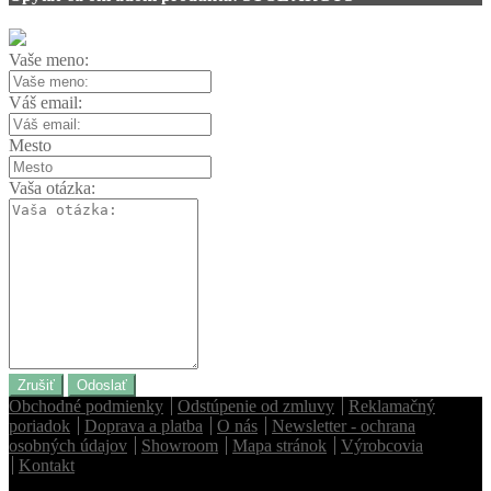
Vaše meno:
Váš email:
Mesto
Vaša otázka:
Zrušiť
Odoslať
Obchodné podmienky
Odstúpenie od zmluvy
Reklamačný
poriadok
Doprava a platba
O nás
Newsletter - ochrana
osobných údajov
Showroom
Mapa stránok
Výrobcovia
Kontakt