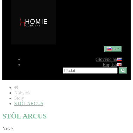
sk
Slovenčina
English
Nábytok
Stoly
STÔL ARCUS
STÔL ARCUS
Nové