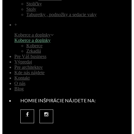
Stoličky
Stoly
Taburetky , podnožky a sedacie vaky
+
Koberce a doplnky
Koberce a doplnky
Koberce
Zrkadlá
Pre Váš business
Výpredaj
Pre architektov
Kde nás nájdete
Kontakt
O nás
Blog
HOMIE INŠPIRÁCIE NÁJDETE NA: