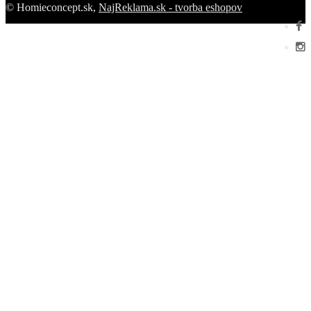
© Homieconcept.sk,
NajReklama.sk - tvorba eshopov