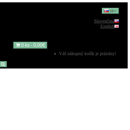
sk
Slovenčina
English
0 ks - 0,00€
Váš nákupný košík je prázdny!