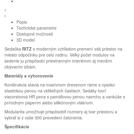
Popis
Technické parametre
Dostupné možnosti
3D model
Sedačka
RITZ
s moderným vzhľadom premení váš priestor na
miesto odpočinku pre celú rodinu. Veľký počet modulov na
sedenie ju prispôsobí priestranným interiérom aj menším
obývacím izbám.
Materiály a vyhotovenie
Konštrukcia stavia na masívnom drevenom ráme s vysoko
elastickou penou na viditeľných častiach. Sedáky tvorí
viacvrstvová HR pena s pamäťovou penou navrchu a vankúše s
prírodným páperím alebo silikónovým vláknom.
Modularita umožňuje prispôsobiť rozmery aj tvar priestoru a
Homie Asistent
vybrať si z vyše 300 prevedení čalúnenia.
ODBORNÝ PORADCA
Špecifikácie