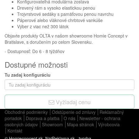
Konfigurovateľná modulárna zostava
Drevený rám s vysoko elastickou penou
Trojvrstvové sedáky s pamäťovou penou navrchu
Páperové alebo vláknové chrbtové vankúše
Výber z viac než 300 látok
Objavte produkty OLTA v našom showroome Homie Concept v
Bratislave, s doručením po celom Slovensku.
- Dostupnosť: Do 6 - 8 týždňov
Dostupné možnosti
Tu zadaj konfiguráciu
Vyžiadaj cenu
Obchodné podmienky
Odstúpenie od zmluvy
Reklamačný
poriadok
Doprava a platba
O nás
Newsletter - ochrana
osobných údajov
Showroom
Mapa stránok
Výrobcovia
Kontakt
© Homieconcept.sk,
NajReklama.sk - tvorba