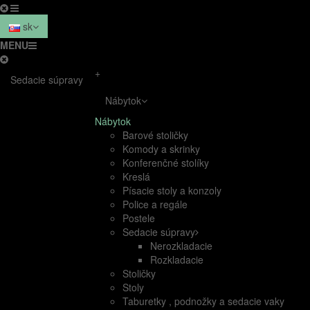
sk
MENU
+
Sedacie súpravy
Nábytok
Nábytok
Barové stoličky
Komody a skrinky
Konferenčné stolíky
Kreslá
Písacie stoly a konzoly
Police a regále
Postele
Sedacie súpravy
Nerozkladacie
Rozkladacie
Stoličky
Stoly
Taburetky , podnožky a sedacie vaky