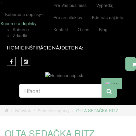
+
Pre Váš business
Výpredaj
Koberce a doplnky
Pre architektov
Kde nás nájdete
Koberce a doplnky
Koberce
Kontakt
O nás
Blog
Zrkadlá
HOMIE INŠPIRÁCIE NÁJDETE NA:
sk
Nábytok
Sedacie súpravy
OLTA SEDAČKA RITZ
OLTA SEDAČKA RITZ