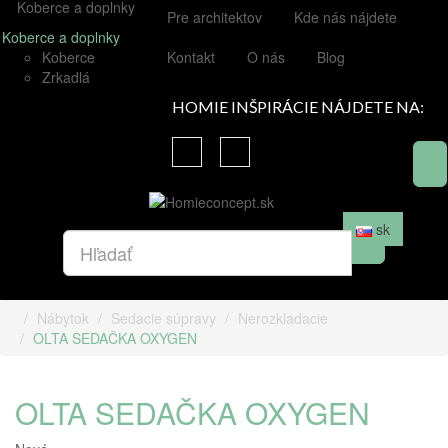
Koberce a doplnky
Pre architektov
Kde nás nájdete
Koberce a doplnky
Koberce
Kontakt
O nás
Blog
Zrkadlá
HOMIE INŠPIRÁCIE NÁJDETE NA:
sk
Nábytok
Sedacie súpravy
Nerozkladacie
OLTA SEDAČKA OXYGEN
OLTA SEDAČKA OXYGEN