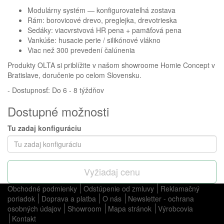
Modulárny systém — konfigurovateľná zostava
Rám: borovicové drevo, preglejka, drevotrieska
Sedáky: viacvrstvová HR pena + pamäťová pena
Vankúše: husacie perie / silikónové vlákno
Viac než 300 prevedení čalúnenia
Produkty OLTA si priblížite v našom showroome Homie Concept v
Bratislave, doručenie po celom Slovensku.
- Dostupnosť: Do 6 - 8 týždňov
Dostupné možnosti
Tu zadaj konfiguráciu
Vyžiadaj cenu
Obchodné podmienky
Odstúpenie od zmluvy
Reklamačný
poriadok
Doprava a platba
O nás
Newsletter - ochrana
osobných údajov
Showroom
Mapa stránok
Výrobcovia
Kontakt