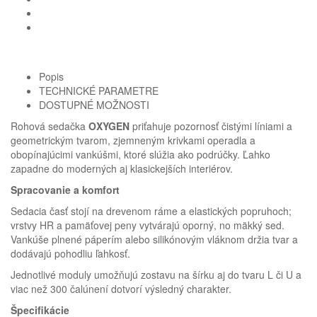
Popis
TECHNICKÉ PARAMETRE
DOSTUPNÉ MOŽNOSTI
Rohová sedačka
OXYGEN
priťahuje pozornosť čistými líniami a
geometrickým tvarom, zjemneným krivkami operadla a
obopínajúcimi vankúšmi, ktoré slúžia ako podrúčky. Ľahko
zapadne do moderných aj klasickejších interiérov.
Spracovanie a komfort
Sedacia časť stojí na drevenom ráme a elastických popruhoch;
vrstvy HR a pamäťovej peny vytvárajú oporný, no mäkký sed.
Vankúše plnené páperím alebo silikónovým vláknom držia tvar a
dodávajú pohodliu ľahkosť.
Homie Asistent
ODBORNÝ PORADCA
Jednotlivé moduly umožňujú zostavu na šírku aj do tvaru L či U a
viac než 300 čalúnení dotvorí výsledný charakter.
Špecifikácie