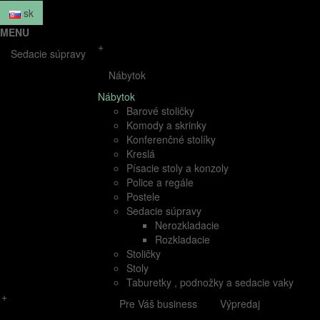
sk
MENU
+
Sedacie súpravy
Nábytok
Nábytok
Barové stoličky
Komody a skrinky
Konferenčné stolíky
Kreslá
Písacie stoly a konzoly
Police a regále
Postele
Sedacie súpravy
Nerozkladacie
Rozkladacie
Stoličky
Stoly
Taburetky , podnožky a sedacie vaky
+
Pre Váš business
Výpredaj