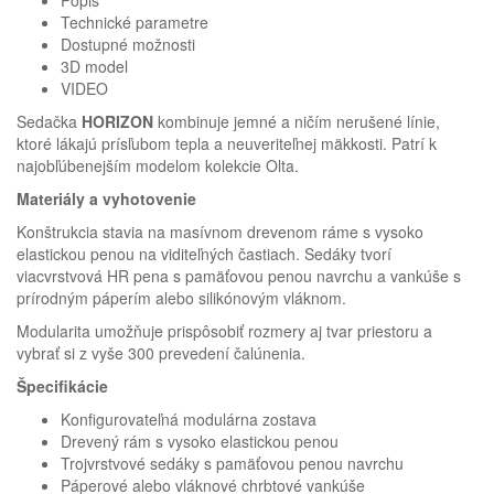
Technické parametre
Dostupné možnosti
3D model
VIDEO
Sedačka
HORIZON
kombinuje jemné a ničím nerušené línie,
ktoré lákajú prísľubom tepla a neuveriteľnej mäkkosti. Patrí k
najobľúbenejším modelom kolekcie Olta.
Materiály a vyhotovenie
Konštrukcia stavia na masívnom drevenom ráme s vysoko
elastickou penou na viditeľných častiach. Sedáky tvorí
viacvrstvová HR pena s pamäťovou penou navrchu a vankúše s
prírodným páperím alebo silikónovým vláknom.
Modularita umožňuje prispôsobiť rozmery aj tvar priestoru a
vybrať si z vyše 300 prevedení čalúnenia.
Špecifikácie
Konfigurovateľná modulárna zostava
Drevený rám s vysoko elastickou penou
Trojvrstvové sedáky s pamäťovou penou navrchu
Páperové alebo vláknové chrbtové vankúše