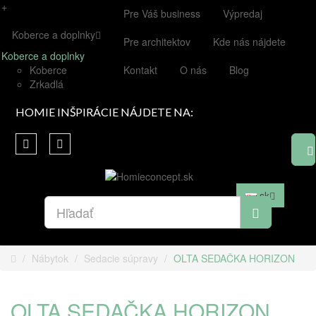
+
Pre Váš business
Výpredaj
Koberce a doplnky
Pre architektov
Kde nás nájdete
Koberce a doplnky
Koberce
Kontakt
O nás
Blog
Zrkadlá
HOMIE INŠPIRÁCIE NÁJDETE NA:
sk
Nábytok
Sedacie súpravy
OLTA SEDAČKA HORIZON
OLTA SEDAČKA HORIZON