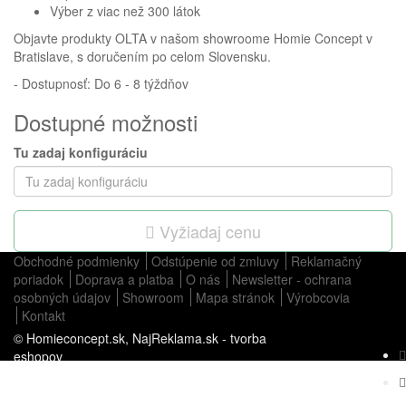
Výber z viac než 300 látok
Objavte produkty OLTA v našom showroome Homie Concept v
Bratislave, s doručením po celom Slovensku.
- Dostupnosť: Do 6 - 8 týždňov
Dostupné možnosti
Tu zadaj konfiguráciu
Vyžiadaj cenu
Obchodné podmienky
Odstúpenie od zmluvy
Reklamačný
poriadok
Doprava a platba
O nás
Newsletter - ochrana
osobných údajov
Showroom
Mapa stránok
Výrobcovia
Kontakt
© Homieconcept.sk,
NajReklama.sk - tvorba
eshopov