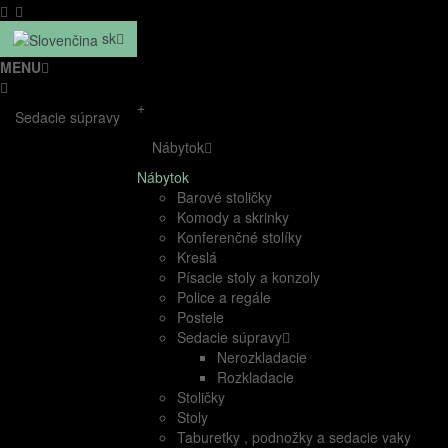
sk
MENU
+
Sedacie súpravy
Nábytok
Nábytok
Barové stoličky
Komody a skrinky
Konferenčné stolíky
Kreslá
Písacie stoly a konzoly
Police a regále
Postele
Sedacie súpravy
Nerozkladacie
Rozkladacie
Stoličky
Stoly
Taburetky , podnožky a sedacie vaky