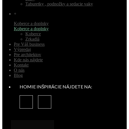
Taburetky , podnožky a sedacie vaky
+
Koberce a doplnky
Koberce a doplnky
Koberce
Zrkadlá
Pre Váš business
Výpredaj
Pre architektov
Kde nás nájdete
Kontakt
O nás
Blog
HOMIE INŠPIRÁCIE NÁJDETE NA: