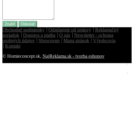
Zrušiť
Odoslať
Obchodné podmienky
Odstúpenie od zmluvy
Reklamačný
poriadok
Doprava a platba
O nás
Newsletter - ochrana
osobných údajov
Showroom
Mapa stránok
Výrobcovia
Kontakt
© Homieconcept.sk,
NajReklama.sk - tvorba eshopov