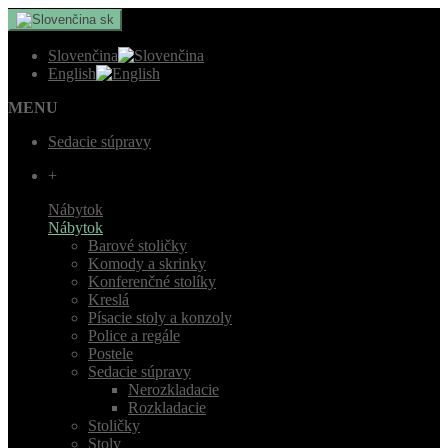
sk
Slovenčina
English
MENU
Sedacie súpravy
+
Nábytok
Nábytok
Barové stoličky
Komody a skrinky
Konferenčné stolíky
Kreslá
Písacie stoly a konzoly
Police a regále
Postele
Sedacie súpravy
Nerozkladacie
Rozkladacie
Stoličky
Stoly