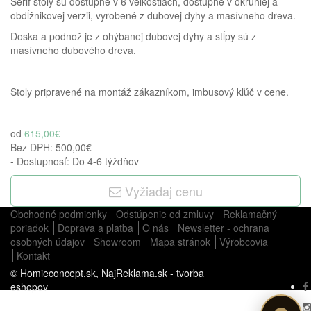
Serif stoly sú dostupné v 6 veľkostiach, dostupné v okrúhlej a
obdĺžnikovej verzii, vyrobené z dubovej dyhy a masívneho dreva.
Doska a podnož je z ohýbanej dubovej dyhy a
stĺpy sú z
masívneho dubového dreva.
Stoly pripravené na montáž zákazníkom, imbusový kľúč v cene.
od
615,00€
Bez DPH:
500,00€
- Dostupnosť: Do 4-6 týždňov
Vyžiadaj cenu
Obchodné podmienky
Odstúpenie od zmluvy
Reklamačný
poriadok
Doprava a platba
O nás
Newsletter - ochrana
osobných údajov
Showroom
Mapa stránok
Výrobcovia
Kontakt
© Homieconcept.sk,
NajReklama.sk - tvorba
eshopov