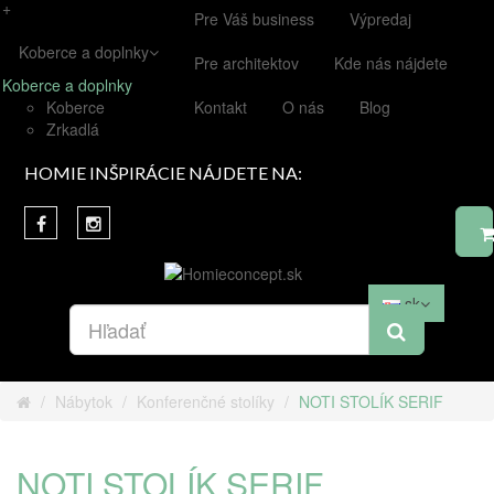
+
Pre Váš business
Výpredaj
Koberce a doplnky
Pre architektov
Kde nás nájdete
Koberce a doplnky
Koberce
Kontakt
O nás
Blog
Zrkadlá
HOMIE INŠPIRÁCIE NÁJDETE NA:
sk
Nábytok
Konferenčné stolíky
NOTI STOLÍK SERIF
NOTI STOLÍK SERIF