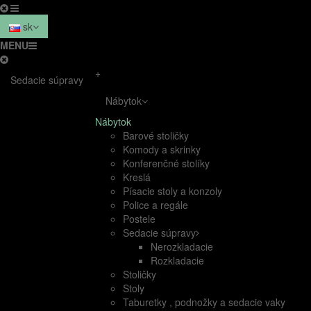
sk
MENU
+
Sedacie súpravy
Nábytok
Nábytok
Barové stoličky
Komody a skrinky
Konferenčné stolíky
Kreslá
Písacie stoly a konzoly
Police a regále
Postele
Sedacie súpravy
Nerozkladacie
Rozkladacie
Stoličky
Stoly
Taburetky , podnožky a sedacie vaky