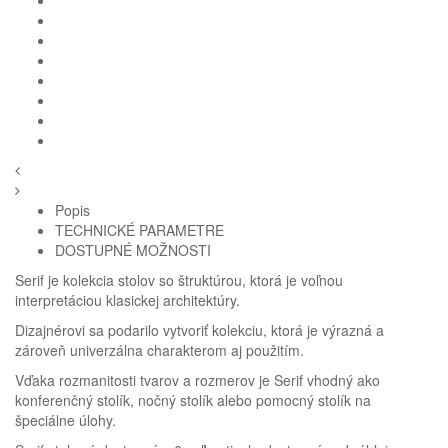
Popis
TECHNICKÉ PARAMETRE
DOSTUPNÉ MOŽNOSTI
Serif je kolekcia stolov so štruktúrou, ktorá je voľnou
interpretáciou klasickej architektúry.
Dizajnérovi sa podarilo vytvoriť kolekciu, ktorá je výrazná a
Homie Asistent
zároveň univerzálna charakterom aj použitím.
ODBORNÝ PORADCA
Vďaka rozmanitosti tvarov a rozmerov je Serif vhodný ako
konferenčný stolík, nočný stolík alebo pomocný stolík na
špeciálne úlohy.