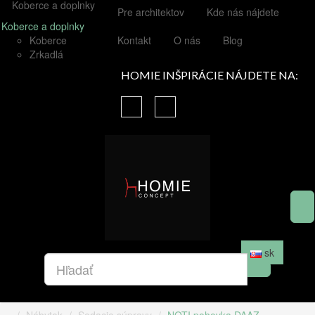
Koberce a doplnky
Pre architektov
Kde nás nájdete
Koberce a doplnky
Koberce
Kontakt
O nás
Blog
Zrkadlá
HOMIE INŠPIRÁCIE NÁJDETE NA:
sk