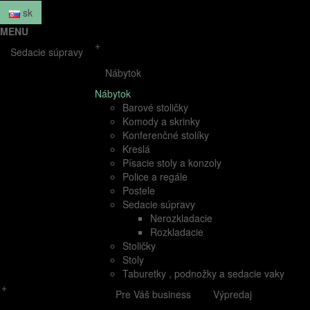
sk
MENU
+
Sedacie súpravy
Nábytok
Nábytok
Barové stoličky
Komody a skrinky
Konferenčné stolíky
Kreslá
Písacie stoly a konzoly
Police a regále
Postele
Sedacie súpravy
Nerozkladacie
Rozkladacie
Stoličky
Stoly
Taburetky , podnožky a sedacie vaky
+
Pre Váš business
Výpredaj