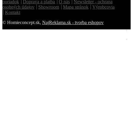
poriadok
Doprava a platba
O nás
Newsletter - ochrana
osobných údajov
Showroom
Mapa stránok
Výrobcovia
Kontakt
© Homieconcept.sk,
NajReklama.sk - tvorba eshopov
Homie Asistent
ODBORNÝ PORADCA