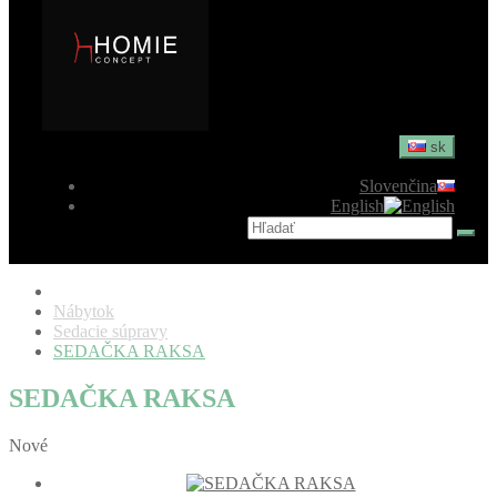
sk
Slovenčina
English
Nábytok
Sedacie súpravy
SEDAČKA RAKSA
SEDAČKA RAKSA
Nové