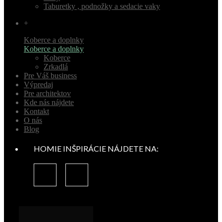
Taburetky , podnožky a sedacie vaky
+
Koberce a doplnky
Koberce a doplnky
Koberce
Zrkadlá
Pre Váš business
Výpredaj
Pre architektov
Kde nás nájdete
Kontakt
O nás
Blog
HOMIE INŠPIRÁCIE NÁJDETE NA: