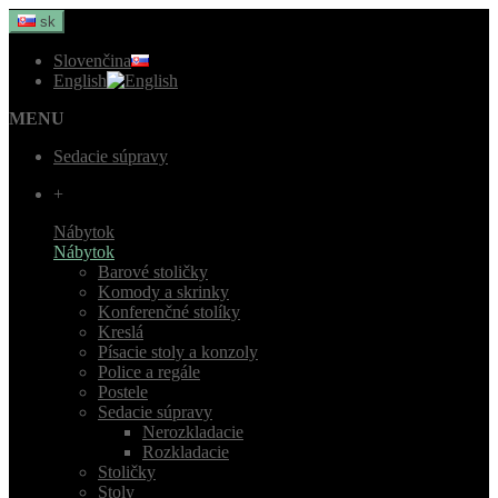
sk
Slovenčina
English
MENU
Sedacie súpravy
+
Nábytok
Nábytok
Barové stoličky
Komody a skrinky
Konferenčné stolíky
Kreslá
Písacie stoly a konzoly
Police a regále
Postele
Sedacie súpravy
Nerozkladacie
Rozkladacie
Stoličky
Stoly