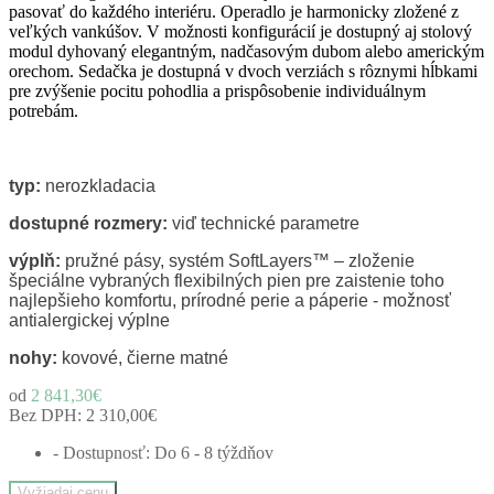
pasovať do každého interiéru. Operadlo je harmonicky zložené z
veľkých vankúšov. V možnosti konfigurácií je dostupný aj stolový
modul dyhovaný elegantným, nadčasovým dubom alebo americkým
orechom. Sedačka je dostupná v dvoch verziách s rôznymi hĺbkami
pre zvýšenie pocitu pohodlia a prispôsobenie individuálnym
potrebám.
typ:
nerozkladacia
dostupné rozmery:
viď technické parametre
výplň:
pružné pásy, systém SoftLayers™ – zloženie
špeciálne vybraných flexibilných pien pre zaistenie toho
najlepšieho komfortu, prírodné perie a páperie - možnosť
antialergickej výplne
nohy:
kovové, čierne matné
od
2 841,30€
Bez DPH:
2 310,00€
- Dostupnosť: Do 6 - 8 týždňov
Vyžiadaj cenu