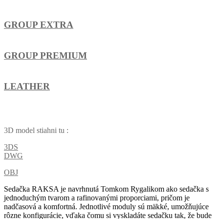
GROUP EXTRA
GROUP PREMIUM
LEATHER
3D model stiahni tu :
3DS
DWG
OBJ
Sedačka RAKSA je navrhnutá Tomkom Rygalikom ako sedačka s
jednoduchým tvarom a rafinovanými proporciami, pričom je
nadčasová a komfortná. Jednotlivé moduly sú mäkké, umožňujúce
rôzne konfigurácie, vďaka čomu si vyskladáte sedačku tak, že bude