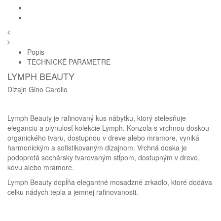
Popis
TECHNICKÉ PARAMETRE
LYMPH BEAUTY
Dizajn Gino Carollo
Lymph Beauty je rafinovaný kus nábytku, ktorý stelesňuje
Homie Asistent
eleganciu a plynulosť kolekcie Lymph. Konzola s vrchnou doskou
ODBORNÝ PORADCA
organického tvaru, dostupnou v dreve alebo mramore, vyniká
harmonickým a sofistikovaným dizajnom. Vrchná doska je
podopretá sochársky tvarovaným stĺpom, dostupným v dreve,
kovu alebo mramore.
Lymph Beauty dopĺňa elegantné mosadzné zrkadlo, ktoré dodáva
celku nádych tepla a jemnej rafinovanosti.