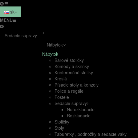
sk
MENU
+
Sedacie súpravy
Nábytok
Nábytok
Barové stoličky
Komody a skrinky
Konferenčné stolíky
Kreslá
Písacie stoly a konzoly
Police a regále
Postele
Sedacie súpravy
Nerozkladacie
Rozkladacie
Stoličky
Stoly
Taburetky , podnožky a sedacie vaky