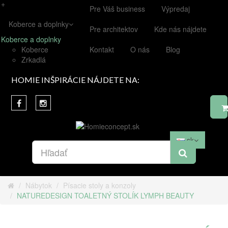
+
Pre Váš business
Výpredaj
Koberce a doplnky
Pre architektov
Kde nás nájdete
Koberce a doplnky
Koberce
Kontakt
O nás
Blog
Zrkadlá
HOMIE INŠPIRÁCIE NÁJDETE NA:
sk
Nábytok
Písacie stoly a konzoly
NATUREDESIGN TOALETNÝ STOLÍK LYMPH BEAUTY