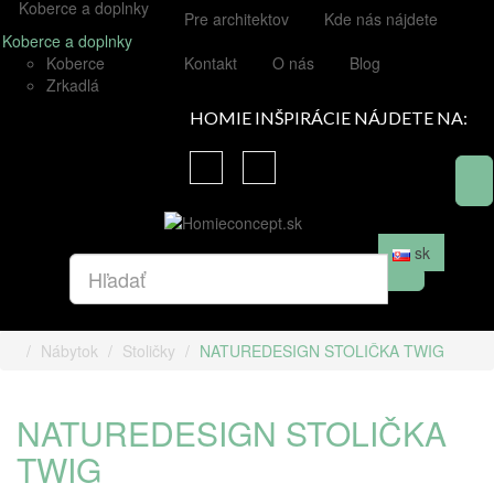
Koberce a doplnky
Pre architektov
Kde nás nájdete
Koberce a doplnky
Koberce
Kontakt
O nás
Blog
Zrkadlá
HOMIE INŠPIRÁCIE NÁJDETE NA:
sk
Nábytok
Stoličky
NATUREDESIGN STOLIČKA TWIG
NATUREDESIGN STOLIČKA
TWIG