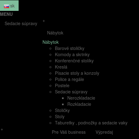
sk
MENU
+
Sedacie súpravy
Nábytok
Nábytok
Barové stoličky
Komody a skrinky
Konferenčné stolíky
Kreslá
Písacie stoly a konzoly
Police a regále
Postele
Sedacie súpravy
Nerozkladacie
Rozkladacie
Stoličky
Stoly
Taburetky , podnožky a sedacie vaky
+
Pre Váš business
Výpredaj