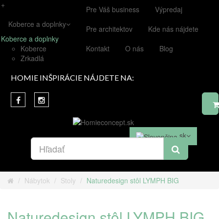
+
Pre Váš business
Výpredaj
Koberce a doplnky
Pre architektov
Kde nás nájdete
Koberce a doplnky
Koberce
Kontakt
O nás
Blog
Zrkadlá
HOMIE INŠPIRÁCIE NÁJDETE NA:
sk
Nábytok
Stoly
Naturedesign stôl LYMPH BIG
Naturedesign stôl LYMPH BIG