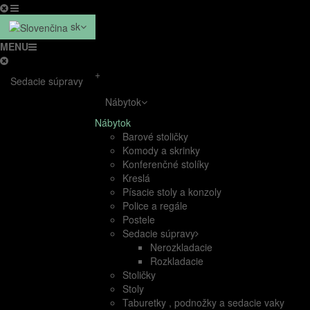
sk
MENU
+
Sedacie súpravy
Nábytok
Nábytok
Barové stoličky
Komody a skrinky
Konferenčné stolíky
Kreslá
Písacie stoly a konzoly
Police a regále
Postele
Sedacie súpravy
Nerozkladacie
Rozkladacie
Stoličky
Stoly
Taburetky , podnožky a sedacie vaky