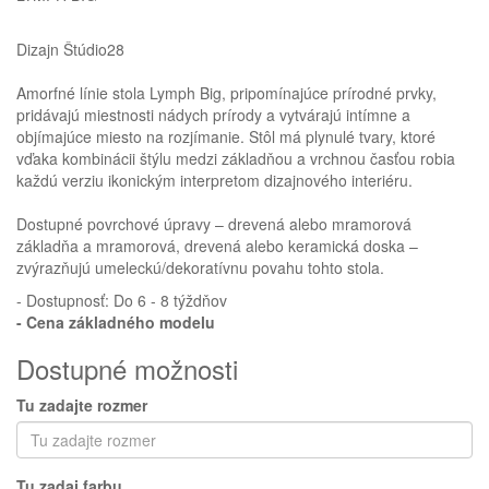
Dizajn Štúdio28
Amorfné línie stola Lymph Big, pripomínajúce prírodné prvky,
pridávajú miestnosti nádych prírody a vytvárajú intímne a
objímajúce miesto na rozjímanie. Stôl má plynulé tvary, ktoré
Homie Asistent
vďaka kombinácii štýlu medzi základňou a vrchnou časťou robia
ODBORNÝ PORADCA
každú verziu ikonickým interpretom dizajnového interiéru.
Dostupné povrchové úpravy – drevená alebo mramorová
základňa a mramorová, drevená alebo keramická doska –
zvýrazňujú umeleckú/dekoratívnu povahu tohto stola.
- Dostupnosť: Do 6 - 8 týždňov
- Cena
základného modelu
Dostupné možnosti
Tu zadajte rozmer
Tu zadaj farbu