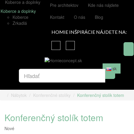
Koberce a doplnky
Pre architektov
Kde nás nájdete
Koberce a doplnky
Koberce
Kontakt
O nás
Blog
Zrkadlá
HOMIE INŠPIRÁCIE NÁJDETE NA:
sk
Nábytok
Konferenčné stolíky
Konferenčný stolík totem
Konferenčný stolík totem
Nové