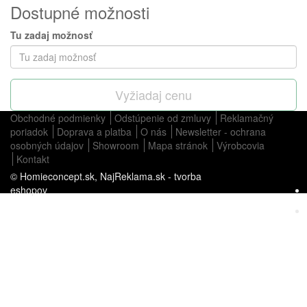
Dostupné možnosti
Tu zadaj možnosť
Vyžiadaj cenu
Obchodné podmienky
Odstúpenie od zmluvy
Reklamačný
poriadok
Doprava a platba
O nás
Newsletter - ochrana
osobných údajov
Showroom
Mapa stránok
Výrobcovia
Kontakt
© Homieconcept.sk,
NajReklama.sk - tvorba
eshopov