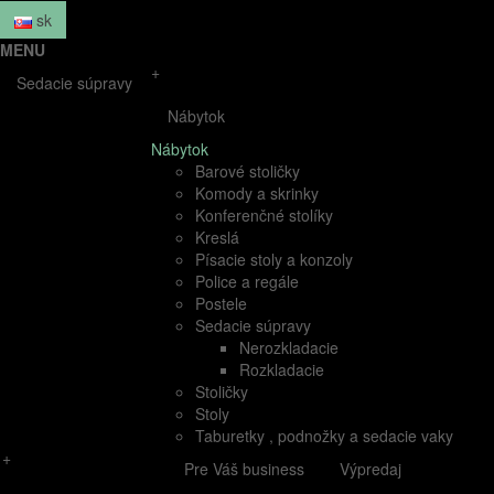
sk
MENU
+
Sedacie súpravy
Nábytok
Nábytok
Barové stoličky
Komody a skrinky
Konferenčné stolíky
Kreslá
Písacie stoly a konzoly
Police a regále
Postele
Sedacie súpravy
Nerozkladacie
Rozkladacie
Stoličky
Stoly
Taburetky , podnožky a sedacie vaky
+
Pre Váš business
Výpredaj