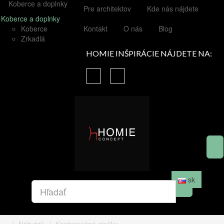
Koberce a doplnky
Pre architektov
Kde nás nájdete
Koberce a doplnky
Koberce
Kontakt
O nás
Blog
Zrkadlá
HOMIE INŠPIRÁCIE NÁJDETE NA:
sk