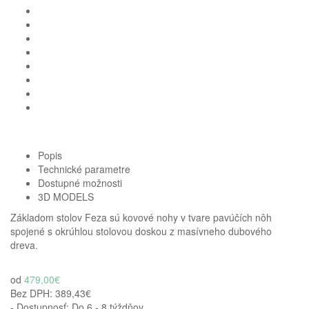
Homie Asistent
ODBORNÝ PORADCA
Popis
Technické parametre
Dostupné možnosti
3D MODELS
Základom stolov Feza sú kovové nohy v tvare pavúčích nôh
spojené s okrúhlou stolovou doskou z masívneho dubového
dreva.
od
479,00€
Bez DPH:
389,43€
- Dostupnosť: Do 6 - 8 týždňov