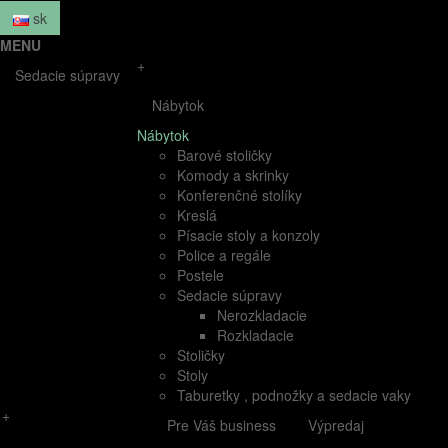
sk
MENU
+
Sedacie súpravy
Nábytok
Nábytok
Barové stoličky
Komody a skrinky
Konferenčné stolíky
Kreslá
Písacie stoly a konzoly
Police a regále
Postele
Sedacie súpravy
Nerozkladacie
Rozkladacie
Stoličky
Stoly
Taburetky , podnožky a sedacie vaky
+
Pre Váš business
Výpredaj