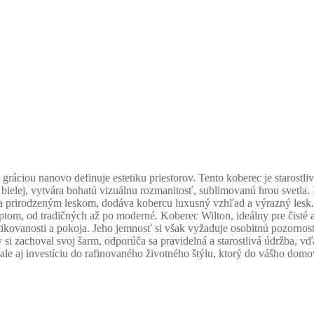
ráciou nanovo definuje estetiku priestorov.
Tento koberec je starostli
 bielej, vytvára bohatú vizuálnu rozmanitosť, sublimovanú hrou svetla.
a prirodzeným leskom, dodáva kobercu luxusný vzhľad a výrazný lesk.
eptom, od tradičných až po moderné.
Koberec Wilton, ideálny pre čisté 
ikovanosti a pokoja.
Jeho jemnosť si však vyžaduje osobitnú pozornos
 si zachoval svoj šarm, odporúča sa pravidelná a starostlivá údržba, vď
le aj investíciu do rafinovaného životného štýlu, ktorý do vášho domo