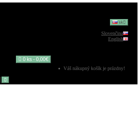
sk
Slovenčina
English
0 ks - 0,00€
Váš nákupný košík je prázdny!