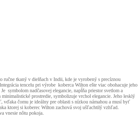
vo ručne tkaný v dielňach v Indii, kde je vyrobený s precíznou
Integrácia tencelu pri výrobe koberca Wilton ešte viac obohacuje jeho
Je symbolom nadčasovej elegancie, napĺňa priestor svetlom a
a minimalistické prostredie, symbolizuje vrchol elegancie.
Jeho lesklý
ť, vďaka čomu je ideálny pre oblasti s nízkou námahou a musí byť
aka ktorej si koberec Wilton zachová svoj ušľachtilý vzhľad.
va vnesie nôtu pokoja.