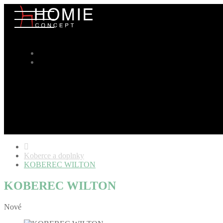
Koberce a doplnky
KOBEREC WILTON
KOBEREC WILTON
Nové