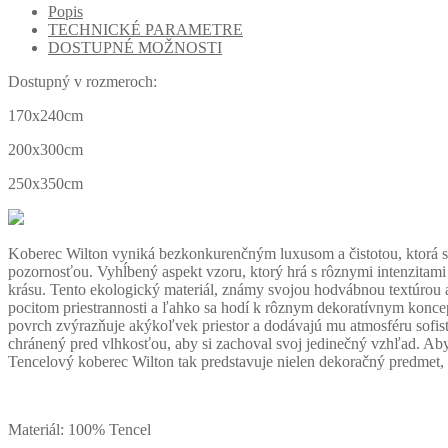
Popis
TECHNICKÉ PARAMETRE
DOSTUPNÉ MOŽNOSTI
Dostupný v rozmeroch:
170x240cm
200x300cm
250x350cm
Koberec Wilton vyniká bezkonkurenčným luxusom a čistotou, ktorá s g
pozornosťou.
Vyhĺbený aspekt vzoru, ktorý hrá s rôznymi intenzitami
krásu.
Tento ekologický materiál, známy svojou hodvábnou textúrou 
pocitom priestrannosti a ľahko sa hodí k rôznym dekoratívnym konc
povrch zvýrazňuje akýkoľvek priestor a dodávajú mu atmosféru sofist
chránený pred vlhkosťou, aby si zachoval svoj jedinečný vzhľad.
Aby
Tencelový koberec Wilton tak predstavuje nielen dekoračný predmet, a
Materiál: 100% Tencel