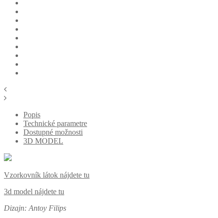
Popis
Technické parametre
Dostupné možnosti
3D MODEL
Vzorkovník látok nájdete tu
3d model nájdete tu
Dizajn: Antoy Filips