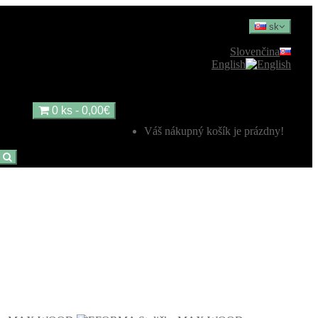
sk
Slovenčina
English
0 ks - 0,00€
Váš nákupný košík je prázdny!