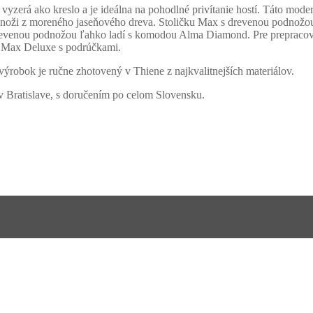
yzerá ako kreslo a je ideálna na pohodlné privítanie hostí. Táto mod
noži z moreného jaseňového dreva. Stoličku Max s drevenou podnožou je
 drevenou podnožou ľahko ladí s komodou Alma Diamond. Pre prepracov
 Max Deluxe s podrúčkami.
 výrobok je ručne zhotovený v Thiene z najkvalitnejších materiálov.
ratislave, s doručením po celom Slovensku.
D