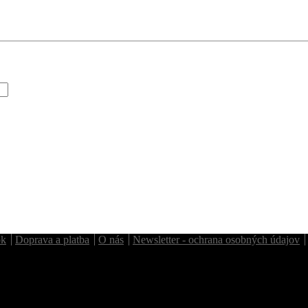
ok
Doprava a platba
O nás
Newsletter - ochrana osobných údajov