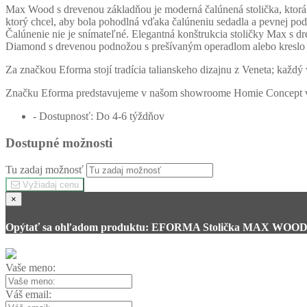
Max Wood s drevenou základňou je moderná čalúnená stolička, ktorá v
ktorý chcel, aby bola pohodlná vďaka čalúneniu sedadla a pevnej pod
Čalúnenie nie je snímateľné. Elegantná konštrukcia stoličky Max s
Diamond s drevenou podnožou s prešívaným operadlom alebo kreslo
Za značkou Eforma stojí tradícia talianskeho dizajnu z Veneta; každý
Značku Eforma predstavujeme v našom showroome Homie Concept v B
- Dostupnosť: Do 4-6 týždňov
Dostupné možnosti
Tu zadaj možnosť
Vyžiadaj cenu
×
Opýtať sa ohľadom produktu: EFORMA Stolička MAX WOO
Vaše meno:
Váš email: