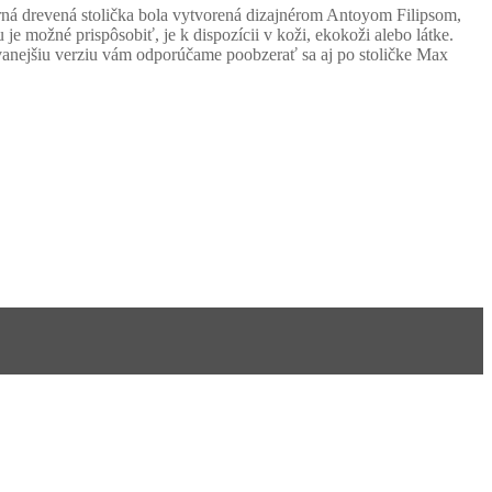
erná drevená stolička bola vytvorená dizajnérom Antoyom Filipsom,
 možné prispôsobiť, je k dispozícii v koži, ekokoži alebo látke.
anejšiu verziu vám odporúčame poobzerať sa aj po stoličke Max
Homie Asistent
ODBORNÝ PORADCA