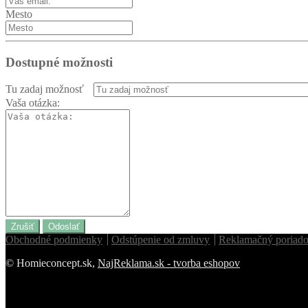
Mesto
Dostupné možnosti
Tu zadaj možnosť
Vaša otázka:
Zrušiť
Odoslať
Obchodné podmienky
Odstúpenie od zmluvy
Reklamačný poriad
© Homieconcept.sk,
NajReklama.sk - tvorba eshopov