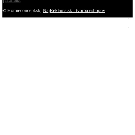
Kontakt
© Homieconcept.sk,
NajReklama.sk - tvorba eshopov