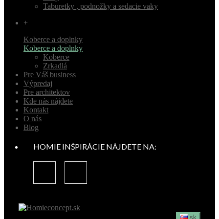
Taburetky , podnožky a sedacie vaky
+
Koberce a doplnky
Koberce a doplnky
Koberce
Zrkadlá
Pre Váš business
Výpredaj
Pre architektov
Kde nás nájdete
Kontakt
O nás
Blog
HOMIE INŠPIRÁCIE NÁJDETE NA:
sk