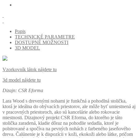
Popis
TECHNICKÉ PARAMETRE
DOSTUPNÉ MOŽNOSTI
3D MODEL
Vzorkovník látok nájdete tu
3d model nájdete tu
Dizajn: CSR Eforma
Lara Wood s drevenými nohami je funkčná a pohodlná stolička,
ktorá je ideálna do obývacích priestorov, ale môže byť umiestnená aj
v pracovných priestoroch, ako sú kancelárie alebo rokovacie
miestnosti. Dizajnový projekt CSR Eforma, do ktorého je táto
stolička zaradená, kladie dôraz na pohodlie sedadla, ktoré je
polstrované a spočíva na pevných nohách z farbeného jaseňového
dreva. Čalúnenie je k dispozícii v koži, ekokoži alebo látke, pričom