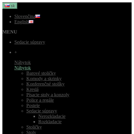
sk
Slovenčina
English
MENU
Sedacie súpravy
+
Nábytok
Nábytok
Barové stoličky
Komody a skrinky
Konferenčné stolíky
Kreslá
Písacie stoly a konzoly
Police a regále
Postele
Sedacie súpravy
Nerozkladacie
Rozkladacie
Stoličky
Stoly