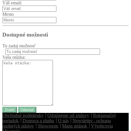
Váš email:
Mesto
Dostupné možnosti
Tu zadaj možnosť
Vaša otázka:
Zrušiť
Odoslať
Obchodné podmienky
Odstúpenie od zmluvy
Reklamačný
poriadok
Doprava a platba
O nás
Newsletter - ochrana
osobných údajov
Showroom
Mapa stránok
Výrobcovia