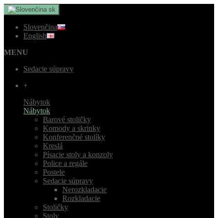
sk
Slovenčina
English
MENU
Sedacie súpravy
+
Nábytok
Nábytok
Barové stoličky
Komody a skrinky
Konferenčné stolíky
Kreslá
Písacie stoly a konzoly
Police a regále
Postele
Sedacie súpravy
Nerozkladacie
Rozkladacie
Stoličky
Stoly