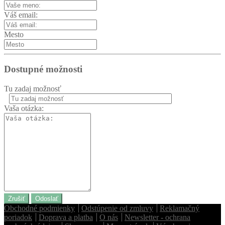
Váš email:
Mesto
Dostupné možnosti
Tu zadaj možnosť
Vaša otázka:
Zrušiť
Odoslať
Obchodné podmienky
Odstúpenie od zmluvy
Reklamačný
poriadok
Doprava a platba
O nás
Newsletter - ochrana