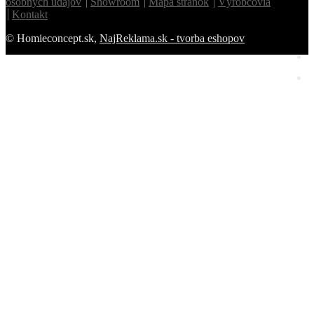
osobných údajov
Showroom
Mapa stránok
Výrobcovia
Kontakt
© Homieconcept.sk,
NajReklama.sk - tvorba eshopov
Homie Asistent
ODBORNÝ PORADCA