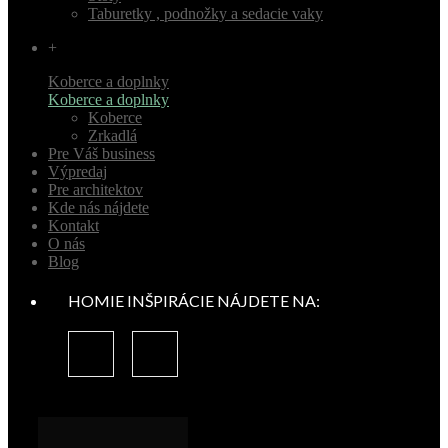
Taburetky , podnožky a sedacie vaky
+
Koberce a doplnky
Koberce a doplnky
Koberce
Zrkadlá
Pre Váš business
Výpredaj
Pre architektov
Kde nás nájdete
Kontakt
O nás
Blog
HOMIE INŠPIRÁCIE NÁJDETE NA: