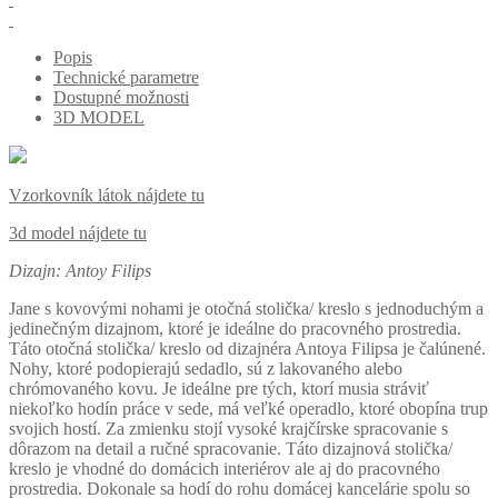
Popis
Technické parametre
Dostupné možnosti
3D MODEL
Vzorkovník látok nájdete tu
3d model nájdete tu
Dizajn: Antoy Filips
Jane s kovovými nohami je otočná stolička/ kreslo s jednoduchým a
jedinečným dizajnom, ktoré je ideálne do pracovného prostredia.
Táto otočná stolička/ kreslo od dizajnéra Antoya Filipsa je čalúnené.
Nohy, ktoré podopierajú sedadlo, sú z lakovaného alebo
chrómovaného kovu. Je ideálne pre tých, ktorí musia stráviť
niekoľko hodín práce v sede, má veľké operadlo, ktoré obopína trup
svojich hostí. Za zmienku stojí vysoké krajčírske spracovanie s
dôrazom na detail a ručné spracovanie. Táto dizajnová stolička/
kreslo je vhodné do domácich interiérov ale aj do pracovného
prostredia. Dokonale sa hodí do rohu domácej kancelárie spolu so