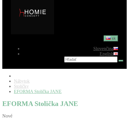
sk
Slovenčina
English
Nábytok
Stoličky
EFORMA Stolička JANE
EFORMA Stolička JANE
Nové