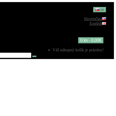
sk
Slovenčina
English
0 ks - 0,00€
Váš nákupný košík je prázdny!