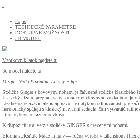
Popis
TECHNICKÉ PARAMETRE
DOSTUPNÉ MOŽNOSTI
3D MODEL
Vzorkovník látok nájdete tu
3d model nájdete tu
Dizajn: Nello Palomba, Antony Filips
Stolička Ginger s kovovými nohami je čalúnená stolička klasického št
Klasický dizajn, prepracovaný s modernou kovovou základňou, ju robí
ideálne na relaxáciu alebo aj prácu. Je dotykom rafinovanosti pre každ
harmonicky spájajú s klasickými tvarmi sedadla, čím vytvárajú rafinov
ktoré vyhovejú každému vkusu.
K dispozícii je aj verzia stoličky GINGER s drevenými nohami.
Eforma stelesňuje Made in Italy — ručná výroba v talianskom Thiene 