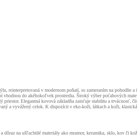
ýlu, reinterpretovaná v modernom poňatí, so zameraním na pohodlie a f
 vhodnou do akéhokoľvek prostredia. Široký výber poťahových materiál
ý priestor. Elegantná kovová základňa zaisťuje stabilitu a trvácnosť, čí
aný a vyvážený celok. K dispozícii v eko-koži, látkach a koži, klasick
a dôraz na ušľachtilé materiály ako mramor, keramika, sklo, kov či kož