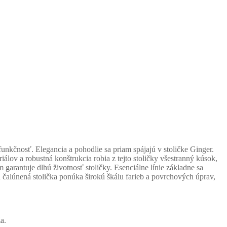
unkčnosť. Elegancia a pohodlie sa priam spájajú v stoličke Ginger.
ov a robustná konštrukcia robia z tejto stoličky všestranný kúsok,
m garantuje dlhú životnosť stoličky. Esenciálne línie základne sa
á čalúnená stolička ponúka širokú škálu farieb a povrchových úprav,
a.