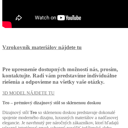
Vzrokovník materiálov nájdete tu
Pre upresnenie dostupných možností nás, prosím,
kontaktujte. Radi vám predstavíme individuálne
riešenia a odpovieme na všetky vaše otázky.
3D MODEL NÁJDETE TU
Teo – prémiový dizajnový stôl so sklenenou doskou
Dizajnový stôl
Teo
so sklenenou doskou predstavuje dokonalé
spojenie moderného dizajnu, luxusných materiálov a nadčasovej
elegancie. Je navrhnutý pre náročných zákazníkov, ktorí hľadajú
výrazný interiérový prvok schopný povýšiť jedálenský alebo