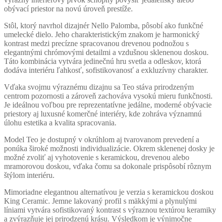
obývací priestor na novú úroveň prestíže.
Stôl, ktorý navrhol dizajnér Nello Palomba, pôsobí ako funkčné
umelecké dielo. Jeho charakteristickým znakom je harmonický
kontrast medzi precízne spracovanou drevenou podnožou s
elegantnými chrómovými detailmi a vzdušnou sklenenou doskou.
Táto kombinácia vytvára jedinečnú hru svetla a odleskov, ktorá
dodáva interiéru ľahkosť, sofistikovanosť a exkluzívny charakter.
Vďaka svojmu výraznému dizajnu sa Teo stáva prirodzeným
centrom pozornosti a zároveň zachováva vysokú mieru funkčnosti.
Je ideálnou voľbou pre reprezentatívne jedálne, moderné obývacie
priestory aj luxusné komerčné interiéry, kde zohráva významnú
úlohu estetika a kvalita spracovania.
Model Teo je dostupný v okrúhlom aj tvarovanom prevedení a
ponúka široké možnosti individualizácie. Okrem sklenenej dosky je
možné zvoliť aj vyhotovenie s keramickou, drevenou alebo
mramorovou doskou, vďaka čomu sa dokonale prispôsobí rôznym
štýlom interiéru.
Mimoriadne elegantnou alternatívou je verzia s keramickou doskou
King Ceramic. Jemne lakovaný profil s mäkkými a plynulými
líniami vytvára sofistikovaný kontrast s výraznou textúrou keramiky
a zvýrazňuje jej prirodzenú krásu. Výsledkom je výnimočne