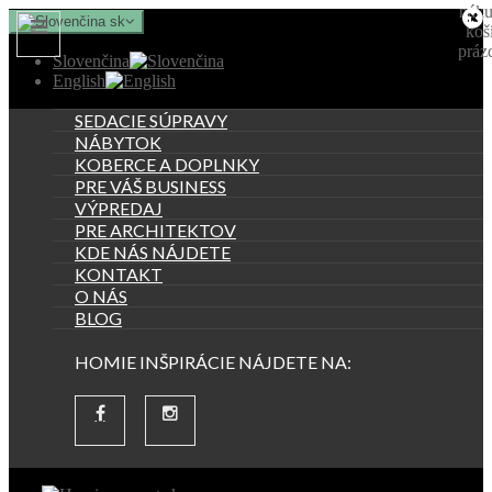
nák
+
+
sk
koš
práz
Slovenčina
English
SEDACIE SÚPRAVY
NÁBYTOK
KOBERCE A DOPLNKY
PRE VÁŠ BUSINESS
VÝPREDAJ
PRE ARCHITEKTOV
KDE NÁS NÁJDETE
KONTAKT
O NÁS
BLOG
HOMIE INŠPIRÁCIE NÁJDETE NA: