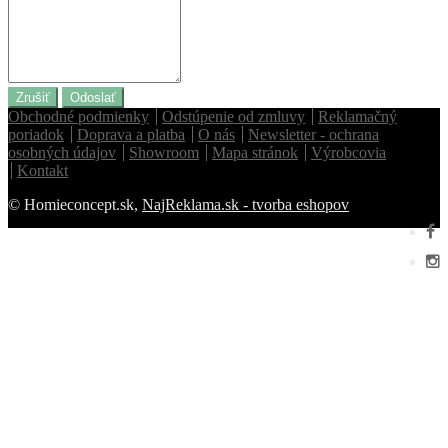
Zrušiť
Odoslať
Obchodné podmienky
Odstúpenie od zmluvy
Reklamačný
poriadok
Doprava a platba
O nás
Newsletter - ochrana
osobných údajov
Showroom
Mapa stránok
Výrobcovia
Kontakt
© Homieconcept.sk,
NajReklama.sk - tvorba eshopov