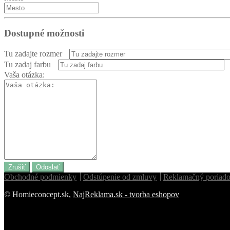
Dostupné možnosti
Tu zadajte rozmer
Tu zadaj farbu
Vaša otázka:
Zrušiť
Odoslať
Obchodné podmienky
Odstúpenie od zmluvy
Reklamačný poriad
© Homieconcept.sk,
NajReklama.sk - tvorba eshopov