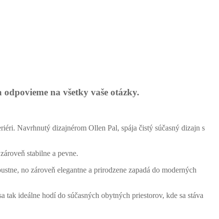
a odpovieme na všetky vaše otázky.
éri. Navrhnutý dizajnérom Ollen Pal, spája čistý súčasný dizajn s
ároveň stabilne a pevne.
stne, no zároveň elegantne a prirodzene zapadá do moderných
a tak ideálne hodí do súčasných obytných priestorov, kde sa stáva