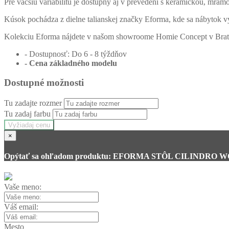
Pre väčšiu variabilitu je dostupný aj v prevedení s keramickou, mra
Kúsok pochádza z dielne talianskej značky Eforma, kde sa nábytok v
Kolekciu Eforma nájdete v našom showroome Homie Concept v Brati
- Dostupnosť: Do 6 - 8 týždňov
- Cena
základného modelu
Dostupné možnosti
Tu zadajte rozmer
Tu zadaj farbu
Vyžiadaj cenu
×
Opýtať sa ohľadom produktu: EFORMA STÔL CILINDRO 
Vaše meno:
Váš email:
Mesto