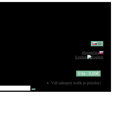
sk
Slovenčina
English
0 ks - 0,00€
Váš nákupný košík je prázdny!