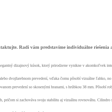
taktujte. Radi vám predstavíme individuálne riešenia 
gantný dizajnový kúsok, ktorý prirodzene vynikne v akomkoľvek interi
lebo dvojfarebnom prevedení, vďaka čomu pôsobí vizuálne ľahko, no z
vanom prevedení so skosenými hranami, s hrúbkou 38 mm. Pôsobí robu
 pričom si zachováva svoju stabilitu aj vizuálnu rovnováhu. Cilindro s