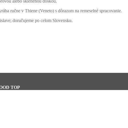
morovou alebo sklenenou doskou.
yrába ručne v Thiene (Veneto) s dôrazom na remeselné spracovanie.
slave; doručujeme po celom Slovensku.
WOOD TOP