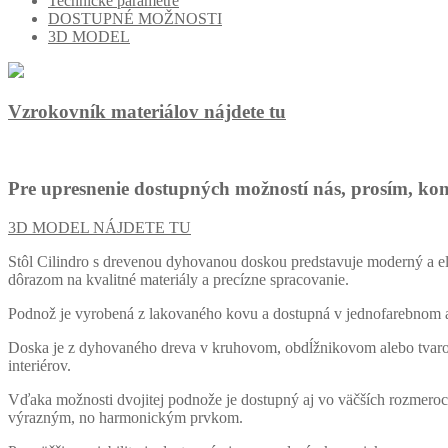
Technické parametre
DOSTUPNÉ MOŽNOSTI
3D MODEL
Vzrokovník materiálov nájdete tu
Pre upresnenie dostupných možností nás, prosím, kon
3D MODEL NÁJDETE TU
Stôl Cilindro s drevenou dyhovanou doskou predstavuje moderný a ele
dôrazom na kvalitné materiály a precízne spracovanie.
Podnož je vyrobená z lakovaného kovu a dostupná v jednofarebnom a
Doska je z dyhovaného dreva v kruhovom, obdĺžnikovom alebo tvaro
interiérov.
Vďaka možnosti dvojitej podnože je dostupný aj vo väčších rozmeroch,
výrazným, no harmonickým prvkom.