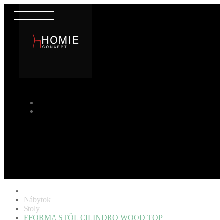
Nábytok
Stoly
EFORMA STÔL CILINDRO WOOD TOP