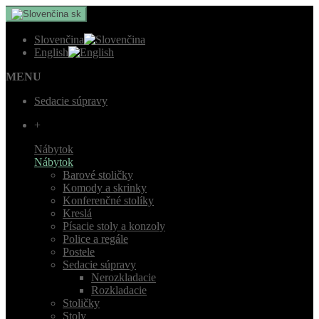
sk
Slovenčina
English
MENU
Sedacie súpravy
+
Nábytok
Nábytok
Barové stoličky
Komody a skrinky
Konferenčné stolíky
Kreslá
Písacie stoly a konzoly
Police a regále
Postele
Sedacie súpravy
Nerozkladacie
Rozkladacie
Stoličky
Stoly