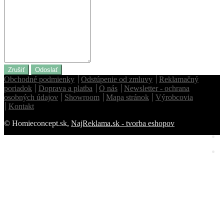
Zrušiť
Odoslať
Obchodné podmienky
Odstúpenie od zmluvy
Reklamačný
poriadok
Doprava a platba
O nás
Newsletter - ochrana
osobných údajov
Showroom
Mapa stránok
Výrobcovia
Kontakt
© Homieconcept.sk,
NajReklama.sk - tvorba eshopov