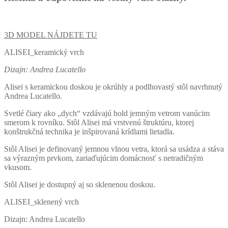
3D MODEL NÁJDETE TU
ALISEI_keramický vrch
Dizajn: Andrea Lucatello
Alisei s keramickou doskou je okrúhly a podlhovastý stôl navrhnutý
Andrea Lucatello.
Svetlé čiary ako „dych“ vzdávajú hold jemným vetrom vanúcim
smerom k rovníku. Stôl Alisei má vrstvenú štruktúru, ktorej
konštrukčná technika je inšpirovaná krídlami lietadla.
Stôl Alisei je definovaný jemnou vlnou vetra, ktorá sa usádza a stáva
sa výrazným prvkom, zariaďujúcim domácnosť s netradičným
vkusom.
Stôl Alisei je dostupný aj so sklenenou doskou.
ALISEI_sklenený vrch
Dizajn: Andrea Lucatello