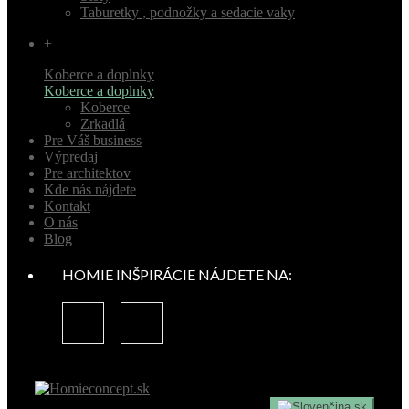
Taburetky , podnožky a sedacie vaky
+
Koberce a doplnky
Koberce a doplnky
Koberce
Zrkadlá
Pre Váš business
Výpredaj
Pre architektov
Kde nás nájdete
Kontakt
O nás
Blog
HOMIE INŠPIRÁCIE NÁJDETE NA:
sk