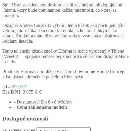
Stôl Alisei so sklenenou doskou je stôl s jemnými, obklopujúcimi
líniami, ktorý bude dominantou každej miestnosti, do ktorej sa
umiestni.
Dizajnér Andrea Lucatello vytvoril tento kúsok ako poctu jemným
vetrom, ktoré fúkajú smerom k rovníku, s líniami ľahkými ako
vánok. Štruktúra tohto dizajnového stola je vrstvená a inšpirovaná
krídlami lietadla.
Tento taliansky kúsok značky Eforma je ručne vyrobený v Thiene
(Veneto) — spojenie remeselnej zručnosti a súčasného dizajnu Made
in Italy.
Produkty Eforma si priblížite v našom showroome Homie Concept
v Bratislave, doručenie po celom Slovensku.
od
4 890,00€
Bez DPH:
3 975,61€
- Dostupnosť: Do 6 - 8 týždňov
- Cena
základného modelu
Dostupné možnosti
Tu zadajte rozmer