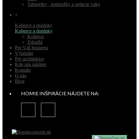
Taburetky , podnožky a sedacie vaky
+
Koberce a doplnky
Koberce a doplnky
Koberce
Zrkadlá
Pre Váš business
Výpredaj
Pre architektov
Kde nás nájdete
Kontakt
O nás
Blog
HOMIE INŠPIRÁCIE NÁJDETE NA:
sk