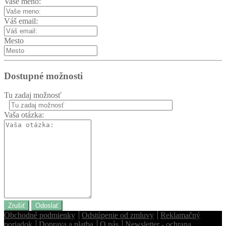
Vaše meno:
Váš email:
Mesto
Dostupné možnosti
Tu zadaj možnosť
Vaša otázka:
Zrušiť
Odoslať
Obchodné podmienky
Odstúpenie od zmluvy
Reklamačný
poriadok
Doprava a platba
O nás
Newsletter - ochrana