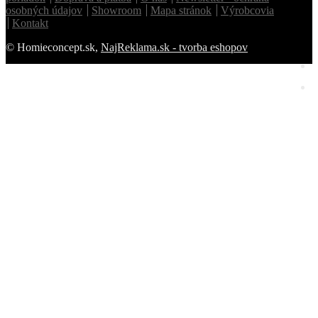
osobných údajov
Showroom
Mapa stránok
Výrobcovia
Kontakt
© Homieconcept.sk,
NajReklama.sk - tvorba eshopov
Homie Asistent
ODBORNÝ PORADCA