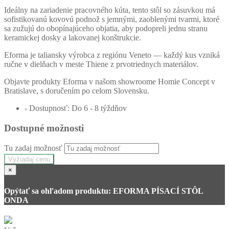
Ideálny na zariadenie pracovného kúta, tento stôl so zásuvkou má
sofistikovanú kovovú podnož s jemnými, zaoblenými tvarmi, ktoré
sa zužujú do obopínajúceho objatia, aby podopreli jednu stranu
keramickej dosky a lakovanej konštrukcie.
Eforma je taliansky výrobca z regiónu Veneto — každý kus vzniká
ručne v dielňach v meste Thiene z prvotriednych materiálov.
Objavte produkty Eforma v našom showroome Homie Concept v
Bratislave, s doručením po celom Slovensku.
- Dostupnosť: Do 6 - 8 týždňov
Dostupné možnosti
Tu zadaj možnosť
Vyžiadaj cenu
×
Opýtať sa ohľadom produktu: EFORMA PÍSACÍ STÔL
ONDA