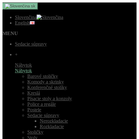
sk
Slovenčina
English
MENU
Sedacie súpravy
+
Nábytok
Nábytok
Barové stoličky
Komody a skrinky
Konferenčné stolíky
Kreslá
Písacie stoly a konzoly
Police a regále
Postele
Sedacie súpravy
Nerozkladacie
Rozkladacie
Stoličky
Stoly