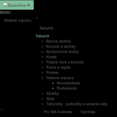
sk
MENU
+
Sedacie súpravy
Nábytok
Nábytok
Barové stoličky
Komody a skrinky
Konferenčné stolíky
Kreslá
Písacie stoly a konzoly
Police a regále
Postele
Sedacie súpravy
Nerozkladacie
Rozkladacie
Stoličky
Stoly
Taburetky , podnožky a sedacie vaky
+
Pre Váš business
Výpredaj