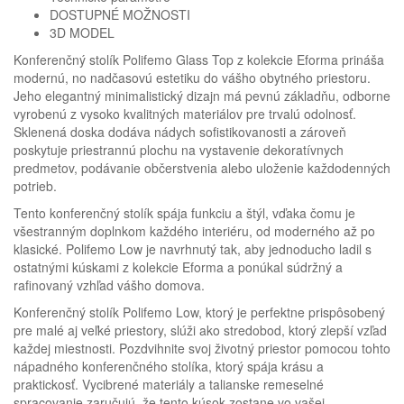
DOSTUPNÉ MOŽNOSTI
3D MODEL
Konferenčný stolík Polifemo Glass Top z kolekcie Eforma prináša
modernú, no nadčasovú estetiku do vášho obytného priestoru.
Jeho elegantný minimalistický dizajn má pevnú základňu, odborne
vyrobenú z vysoko kvalitných materiálov pre trvalú odolnosť.
Sklenená doska dodáva nádych sofistikovanosti a zároveň
poskytuje priestrannú plochu na vystavenie dekoratívnych
predmetov, podávanie občerstvenia alebo uloženie každodenných
potrieb.
Tento konferenčný stolík spája funkciu a štýl, vďaka čomu je
všestranným doplnkom každého interiéru, od moderného až po
klasické. Polifemo Low je navrhnutý tak, aby jednoducho ladil s
ostatnými kúskami z kolekcie Eforma a ponúkal súdržný a
rafinovaný vzhľad vášho domova.
Konferenčný stolík Polifemo Low, ktorý je perfektne prispôsobený
pre malé aj veľké priestory, slúži ako stredobod, ktorý zlepší vzľad
každej miestnosti. Pozdvihnite svoj životný priestor pomocou tohto
nápadného konferenčného stolíka, ktorý spája krásu a
praktickosť. Vycibrené materiály a talianske remeselné
spracovanie zaručujú, že tento kúsok zostane vo vašej