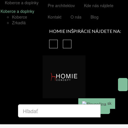
Koberce a doplnky
Pre architektov
Kde nás nájdete
Koberce a doplnky
Koberce
Kontakt
O nás
Blog
Zrkadlá
HOMIE INŠPIRÁCIE NÁJDETE NA:
sk