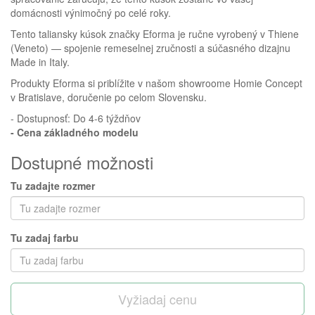
Homie Asistent
domácnosti výnimočný po celé roky.
ODBORNÝ PORADCA
Tento taliansky kúsok značky Eforma je ručne vyrobený v Thiene
(Veneto) — spojenie remeselnej zručnosti a súčasného dizajnu
Made in Italy.
Produkty Eforma si priblížite v našom showroome Homie Concept
v Bratislave, doručenie po celom Slovensku.
- Dostupnosť: Do 4-6 týždňov
- Cena
základného modelu
Dostupné možnosti
Tu zadajte rozmer
Tu zadaj farbu
Vyžiadaj cenu