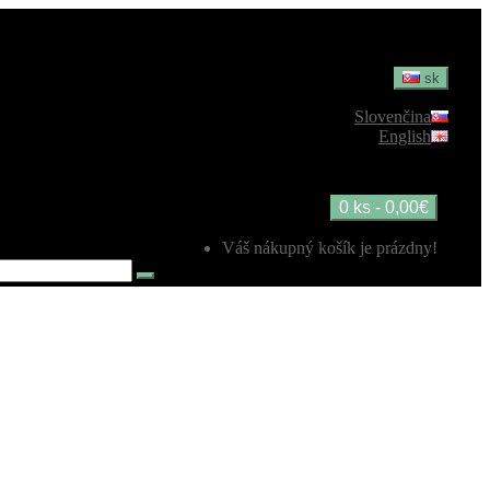
sk
Slovenčina
English
0 ks - 0,00€
Váš nákupný košík je prázdny!