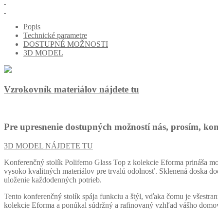
Popis
Technické parametre
DOSTUPNÉ MOŽNOSTI
3D MODEL
Vzrokovník materiálov nájdete tu
Pre upresnenie dostupných možností nás, prosím, kon
3D MODEL NÁJDETE TU
Konferenčný stolík Polifemo Glass Top z kolekcie Eforma prináša mo
vysoko kvalitných materiálov pre trvalú odolnosť. Sklenená doska do
uloženie každodenných potrieb.
Tento konferenčný stolík spája funkciu a štýl, vďaka čomu je všestr
kolekcie Eforma a ponúkal súdržný a rafinovaný vzhľad vášho domo