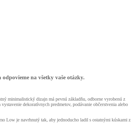
a odpovieme na všetky vaše otázky.
ntný minimalistický dizajn má pevnú základňu, odborne vyrobenú z
na vystavenie dekoratívnych predmetov, podávanie občerstvenia alebo
emo Low je navrhnutý tak, aby jednoducho ladil s ostatnými kúskami z