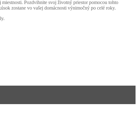
j miestnosti. Pozdvihnite svoj životný priestor pomocou tohto
o kúsok zostane vo vašej domácnosti výnimočný po celé roky.
ly.