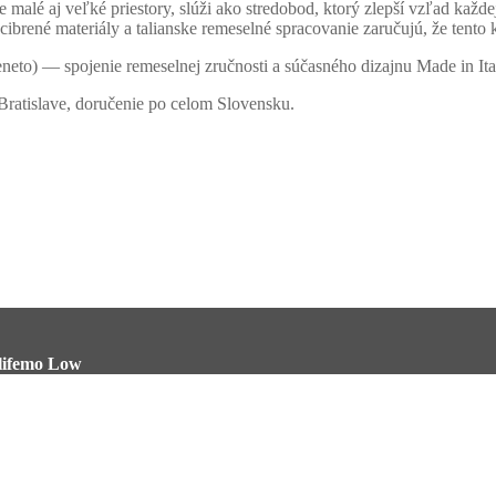
malé aj veľké priestory, slúži ako stredobod, ktorý zlepší vzľad každe
cibrené materiály a talianske remeselné spracovanie zaručujú, že tent
eto) — spojenie remeselnej zručnosti a súčasného dizajnu Made in Ita
ratislave, doručenie po celom Slovensku.
lifemo Low