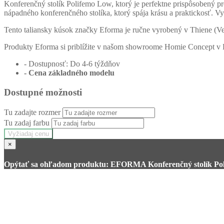
Konferenčný stolík Polifemo Low, ktorý je perfektne prispôsobený pre 
nápadného konferenčného stolíka, ktorý spája krásu a praktickosť. Vy
Tento taliansky kúsok značky Eforma je ručne vyrobený v Thiene (Ven
Produkty Eforma si priblížite v našom showroome Homie Concept v B
- Dostupnosť: Do 4-6 týždňov
- Cena
základného modelu
Dostupné možnosti
Tu zadajte rozmer
Tu zadaj farbu
Vyžiadaj cenu
×
Opýtať sa ohľadom produktu: EFORMA Konferenčný stolík Po