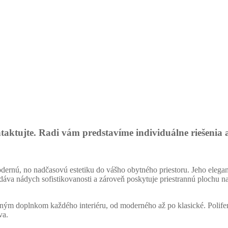
taktujte. Radi vám predstavíme individuálne riešenia 
dernú, no nadčasovú estetiku do vášho obytného priestoru. Jeho elega
dáva nádych sofistikovanosti a zároveň poskytuje priestrannú plochu 
anným doplnkom každého interiéru, od moderného až po klasické. Polif
va.