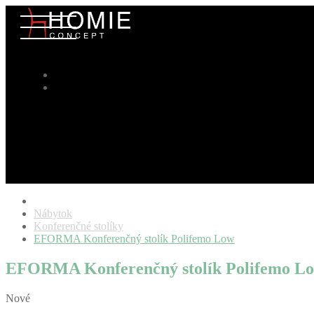
Nábytok
Konferenčné stolíky
EFORMA Konferenčný stolík Polifemo Low
EFORMA Konferenčný stolík Polifemo L
Nové