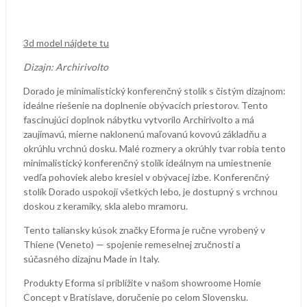
3d model nájdete tu
Dizajn: Archirivolto
Dorado je minimalistický konferenčný stolík s čistým dizajnom:
ideálne riešenie na doplnenie obývacích priestorov. Tento
fascinujúci doplnok nábytku vytvorilo Archirivolto a má
zaujímavú, mierne naklonenú maľovanú kovovú základňu a
okrúhlu vrchnú dosku. Malé rozmery a okrúhly tvar robia tento
minimalistický konferenčný stolík ideálnym na umiestnenie
vedľa pohoviek alebo kresiel v obývacej izbe. Konferenčný
stolík Dorado uspokojí všetkých lebo, je dostupný s vrchnou
doskou z keramiky, skla alebo mramoru.
Tento taliansky kúsok značky Eforma je ručne vyrobený v
Thiene (Veneto) — spojenie remeselnej zručnosti a
súčasného dizajnu Made in Italy.
Produkty Eforma si priblížite v našom showroome Homie
Concept v Bratislave, doručenie po celom Slovensku.