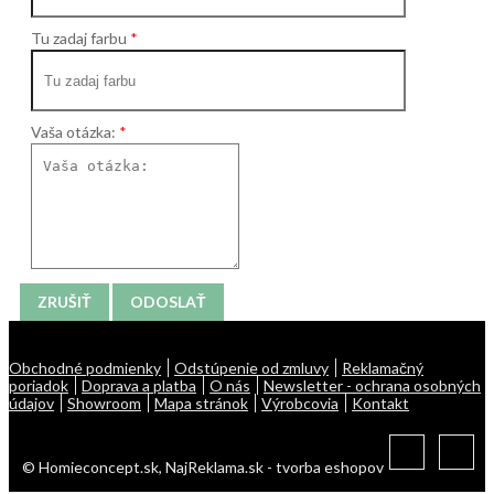
Tu zadaj farbu
Vaša otázka:
ZRUŠIŤ
ODOSLAŤ
Obchodné podmienky
Odstúpenie od zmluvy
Reklamačný
poriadok
Doprava a platba
O nás
Newsletter - ochrana osobných
údajov
Showroom
Mapa stránok
Výrobcovia
Kontakt
© Homieconcept.sk,
NajReklama.sk - tvorba eshopov