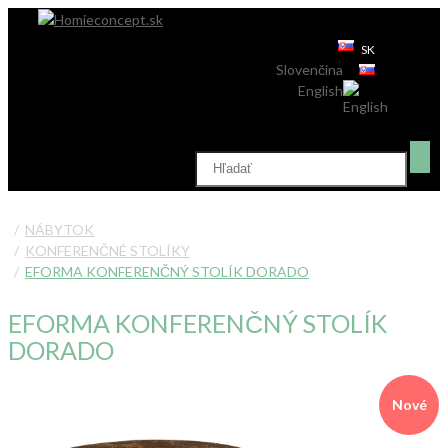
SK
Slovenčina
English
NÁBYTOK
KONFERENČNÉ STOLÍKY
EFORMA KONFERENČNÝ STOLÍK DORADO
EFORMA KONFERENČNÝ STOLÍK
DORADO
Nové