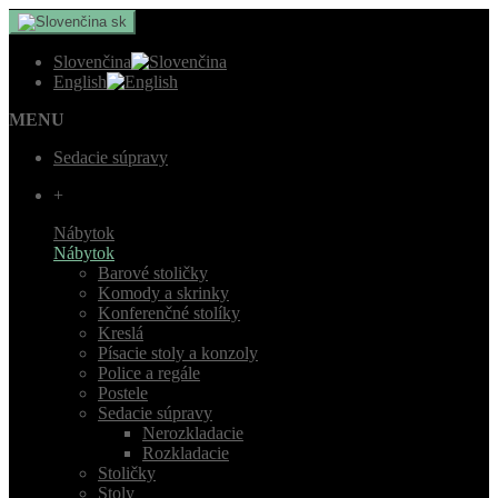
sk
Slovenčina
English
MENU
Sedacie súpravy
+
Nábytok
Nábytok
Barové stoličky
Komody a skrinky
Konferenčné stolíky
Kreslá
Písacie stoly a konzoly
Police a regále
Postele
Sedacie súpravy
Nerozkladacie
Rozkladacie
Stoličky
Stoly