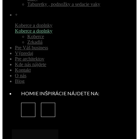
Taburetky , podnožky a sedacie vaky
+
Koberce a doplnky
Koberce a doplnky
Koberce
Zrkadlá
Pre Váš business
Výpredaj
Pre architektov
Kde nás nájdete
Kontakt
O nás
Blog
HOMIE INŠPIRÁCIE NÁJDETE NA: