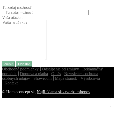
Tu zadaj možnosť
Vaša otázka:
Zrušiť
Odoslať
Obchodné podmienky
Odstúpenie od zmluvy
Reklamačný
poriadok
Doprava a platba
O nás
Newsletter - ochrana
osobných údajov
Showroom
Mapa stránok
Výrobcovia
Kontakt
© Homieconcept.sk,
NajReklama.sk - tvorba eshopov
Homie Asistent
ODBORNÝ PORADCA