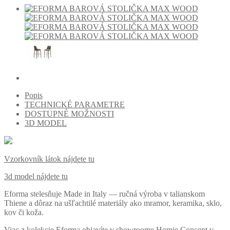
Popis
TECHNICKÉ PARAMETRE
DOSTUPNÉ MOŽNOSTI
3D MODEL
Vzorkovník látok nájdete tu
3d model nájdete tu
Eforma stelesňuje Made in Italy — ručná výroba v talianskom
Thiene a dôraz na ušľachtilé materiály ako mramor, keramika, sklo,
kov či koža.
Viac z kolekcie Eforma objavíte v showroome Homie Concept v