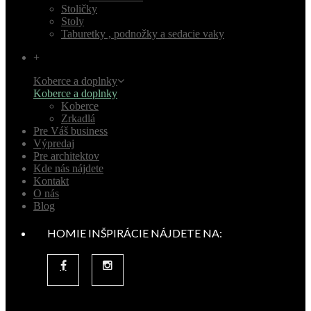
Stoličky
Stoly
Taburetky , podnožky a sedacie vaky
+
Koberce a doplnky
Koberce a doplnky
Koberce
Zrkadlá
Pre Váš business
Výpredaj
Pre architektov
Kde nás nájdete
Kontakt
O nás
Blog
HOMIE INŠPIRÁCIE NÁJDETE NA: