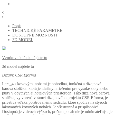
Popis
TECHNICKÉ PARAMETRE
DOSTUPNÉ MOŽNOSTI
3D MODEL
Vzorkovník látok nájdete tu
3d model nájdete tu
Dizajn: CSR Eforma
Lara_4 s kovovými nohami je pohodlná, funkčná a dizajnová
barová stolička, ktorá je ideálnym riešením pre vysoké stoly alebo
pulty v obytných aj hotelových priestoroch. Táto dizajnová barová
stolička, vytvorená v rámci dizajnového projektu CSR Eforma, je
prívetivá vďaka polstrovanému sedadlu, ktoré spočíva na štyroch
lakovaných kovových nohách. Je všestranná a prispôsobivá.
Dostupná je v dvoch výškach, pričom poťah nie je odnímateľný a je