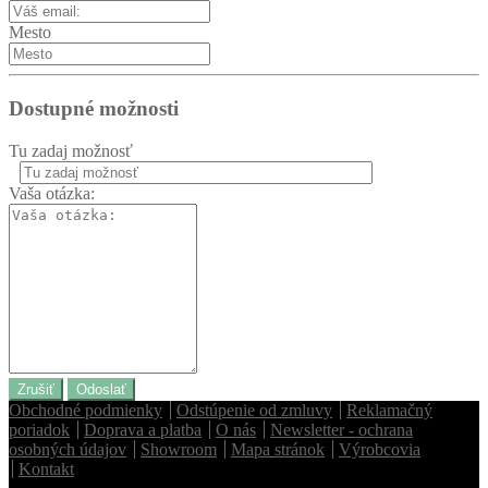
Mesto
Dostupné možnosti
Tu zadaj možnosť
Homie Asistent
Vaša otázka:
ODBORNÝ PORADCA
Zrušiť
Odoslať
Obchodné podmienky
Odstúpenie od zmluvy
Reklamačný
poriadok
Doprava a platba
O nás
Newsletter - ochrana
osobných údajov
Showroom
Mapa stránok
Výrobcovia
Kontakt