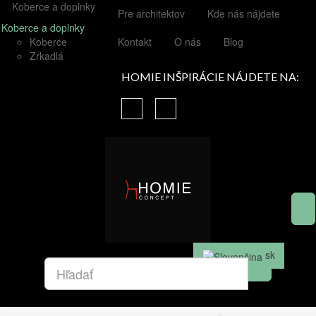
Koberce a doplnky
Pre architektov
Kde nás nájdete
Koberce a doplnky
Koberce
Kontakt
O nás
Blog
Zrkadlá
HOMIE INŠPIRÁCIE NÁJDETE NA:
sk