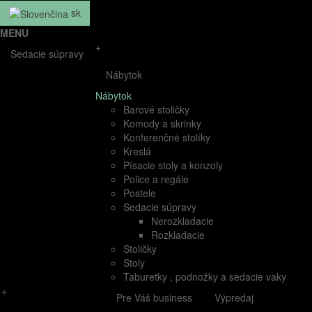
sk
MENU
+
Sedacie súpravy
Nábytok
Nábytok
Barové stoličky
Komody a skrinky
Konferenčné stolíky
Kreslá
Písacie stoly a konzoly
Police a regále
Postele
Sedacie súpravy
Nerozkladacie
Rozkladacie
Stoličky
Stoly
Taburetky , podnožky a sedacie vaky
+
Pre Váš business
Výpredaj