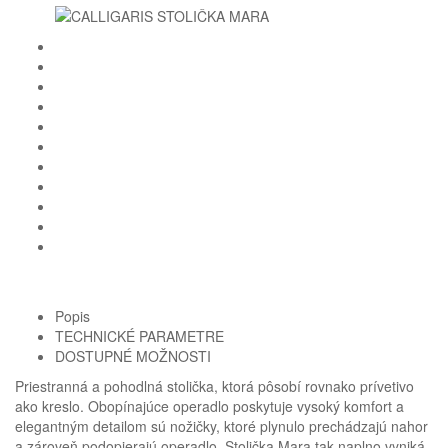
Popis
TECHNICKÉ PARAMETRE
Homie Asistent
DOSTUPNÉ MOŽNOSTI
ODBORNÝ PORADCA
Priestranná a pohodlná stolička, ktorá pôsobí rovnako prívetivo
ako kreslo. Obopínajúce operadlo poskytuje vysoký komfort a
elegantným detailom sú nožičky, ktoré plynulo prechádzajú nahor
a zároveň podopierajú operadlo. Stolička Mara tak naplno vyniká