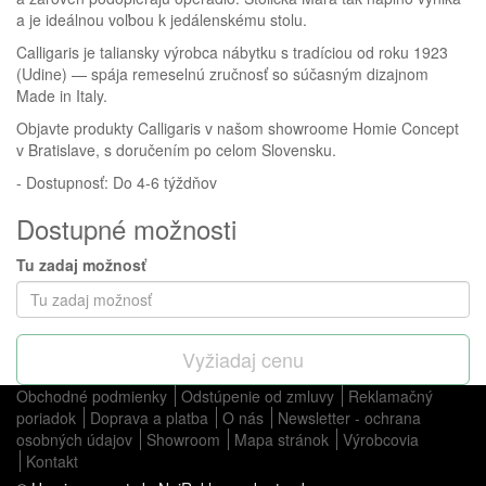
a je ideálnou voľbou k jedálenskému stolu.
Calligaris je taliansky výrobca nábytku s tradíciou od roku 1923
(Udine) — spája remeselnú zručnosť so súčasným dizajnom
Made in Italy.
Objavte produkty Calligaris v našom showroome Homie Concept
v Bratislave, s doručením po celom Slovensku.
- Dostupnosť: Do 4-6 týždňov
Dostupné možnosti
Tu zadaj možnosť
Vyžiadaj cenu
Obchodné podmienky
Odstúpenie od zmluvy
Reklamačný
poriadok
Doprava a platba
O nás
Newsletter - ochrana
osobných údajov
Showroom
Mapa stránok
Výrobcovia
Kontakt