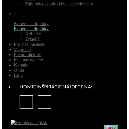
Taburetky , podnožky a sedacie vaky
+
Koberce a doplnky
Koberce a doplnky
Koberce
Zrkadlá
Pre Váš business
Výpredaj
Pre architektov
Kde nás nájdete
Kontakt
O nás
Blog
HOMIE INŠPIRÁCIE NÁJDETE NA:
sk