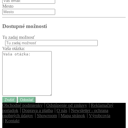
Mesto
Dostupné možnosti
Tu zadaj možnosť
Vaša otázka:
Zrušiť
Odoslať
Obchodné podmienky
Odstúpenie od zmluvy
Reklamačný
poriadok
Doprava a platba
O nás
Newsletter - ochrana
osobných údajov
Showroom
Mapa stránok
Výrobcovia
Kontakt