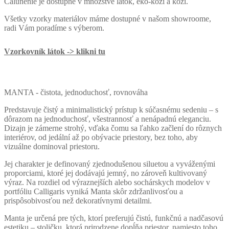
Čalúnenie je dostupné v množstve látok, eko-koži a koži.
Všetky vzorky materiálov máme dostupné v našom showroome,
radi Vám poradíme s výberom.
Vzorkovník látok -> klikni tu
MANTA - čistota, jednoduchosť, rovnováha
Predstavuje čistý a minimalistický prístup k súčasnému sedeniu – s
dôrazom na jednoduchosť, všestrannosť a nenápadnú eleganciu.
Dizajn je zámerne strohý, vďaka čomu sa ľahko začlení do rôznych
interiérov, od jedální až po obývacie priestory, bez toho, aby
vizuálne dominoval priestoru.
Jej charakter je definovaný zjednodušenou siluetou a vyváženými
proporciami, ktoré jej dodávajú jemný, no zároveň kultivovaný
výraz. Na rozdiel od výraznejších alebo sochárskych modelov v
portfóliu Calligaris vyniká Manta skôr zdržanlivosťou a
prispôsobivosťou než dekoratívnymi detailmi.
Manta je určená pre tých, ktorí preferujú čistú, funkčnú a nadčasovú
estetiku – stoličku, ktorá prirodzene dopĺňa priestor, namiesto toho,