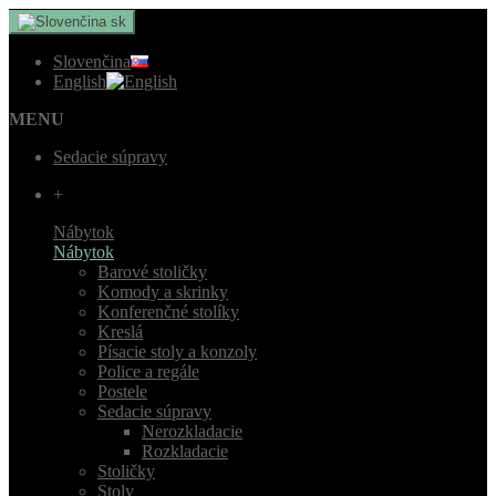
sk
Slovenčina
English
MENU
Sedacie súpravy
+
Nábytok
Nábytok
Barové stoličky
Komody a skrinky
Konferenčné stolíky
Kreslá
Písacie stoly a konzoly
Police a regále
Postele
Sedacie súpravy
Nerozkladacie
Rozkladacie
Stoličky
Stoly