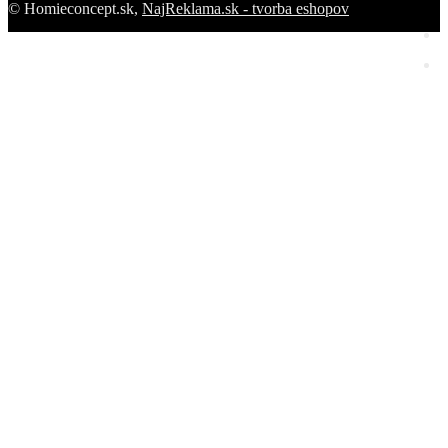
© Homieconcept.sk,
NajReklama.sk - tvorba eshopov
Homie Asistent
ODBORNÝ PORADCA