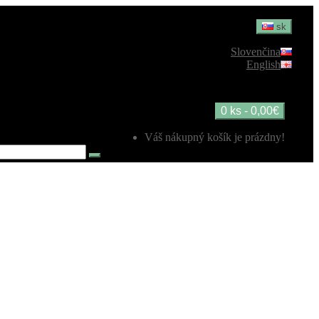
sk
Slovenčina
English
0 ks - 0,00€
Váš nákupný košík je prázdny!