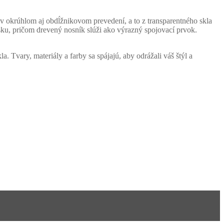
v okrúhlom aj obdĺžnikovom prevedení, a to z transparentného skla
ku, pričom drevený nosník slúži ako výrazný spojovací prvok.
. Tvary, materiály a farby sa spájajú, aby odrážali váš štýl a
Homie Asistent
ODBORNÝ PORADCA