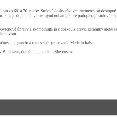
tkom zo 60. a 70. rokov. Stolové dosky rôznych rozmerov sú dostupné 
ukcia je doplnená tvarovanými nohami, ktoré podopierajú stolovú dos
povrchové úpravy a skombinujte ju s doskou z dreva, keramiky alebo skla
ím domovom.
kčnosť, eleganciu a remeselné spracovanie Made in Italy.
v Bratislave, doručenie po celom Slovensku.