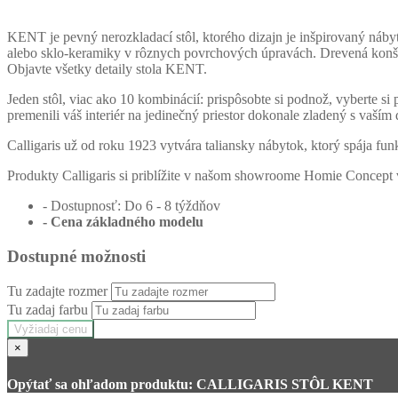
KENT je pevný nerozkladací stôl, ktorého dizajn je inšpirovaný náby
alebo sklo-keramiky v rôznych povrchových úpravách. Drevená konštr
Objavte všetky detaily stola KENT.
Jeden stôl, viac ako 10 kombinácií: prispôsobte si podnož, vyberte si 
premenili váš interiér na jedinečný priestor dokonale zladený s vaš
Calligaris už od roku 1923 vytvára taliansky nábytok, ktorý spája fun
Produkty Calligaris si priblížite v našom showroome Homie Concept 
- Dostupnosť: Do 6 - 8 týždňov
- Cena
základného modelu
Dostupné možnosti
Tu zadajte rozmer
Tu zadaj farbu
Vyžiadaj cenu
×
Opýtať sa ohľadom produktu: CALLIGARIS STÔL KENT