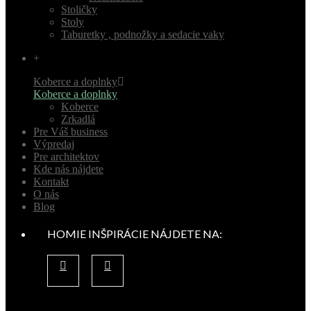
Stoličky
Stoly
Taburetky , podnožky a sedacie vaky
+
Koberce a doplnky
Koberce a doplnky
Koberce
Zrkadlá
Pre Váš business
Výpredaj
Pre architektov
Kde nás nájdete
Kontakt
O nás
Blog
HOMIE INŠPIRÁCIE NÁJDETE NA: