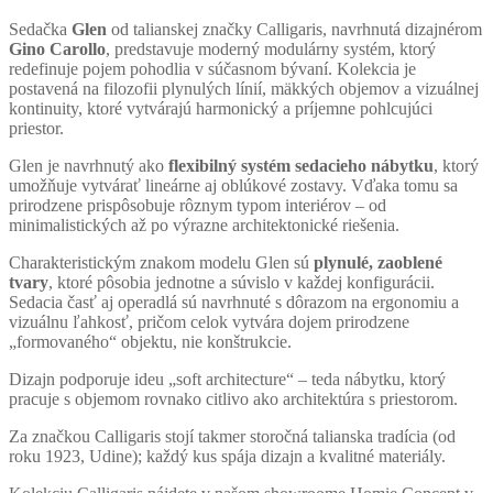
Sedačka
Glen
od talianskej značky Calligaris, navrhnutá dizajnérom
Gino Carollo
, predstavuje moderný modulárny systém, ktorý
redefinuje pojem pohodlia v súčasnom bývaní. Kolekcia je
postavená na filozofii plynulých línií, mäkkých objemov a vizuálnej
kontinuity, ktoré vytvárajú harmonický a príjemne pohlcujúci
priestor.
Glen je navrhnutý ako
flexibilný systém sedacieho nábytku
, ktorý
umožňuje vytvárať lineárne aj oblúkové zostavy. Vďaka tomu sa
prirodzene prispôsobuje rôznym typom interiérov – od
minimalistických až po výrazne architektonické riešenia.
Charakteristickým znakom modelu Glen sú
plynulé, zaoblené
tvary
, ktoré pôsobia jednotne a súvislo v každej konfigurácii.
Sedacia časť aj operadlá sú navrhnuté s dôrazom na ergonomiu a
vizuálnu ľahkosť, pričom celok vytvára dojem prirodzene
„formovaného“ objektu, nie konštrukcie.
Dizajn podporuje ideu „soft architecture“ – teda nábytku, ktorý
pracuje s objemom rovnako citlivo ako architektúra s priestorom.
Za značkou Calligaris stojí takmer storočná talianska tradícia (od
roku 1923, Udine); každý kus spája dizajn a kvalitné materiály.