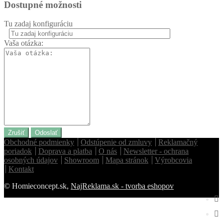
Dostupné možnosti
Tu zadaj konfiguráciu
Vaša otázka:
Homie Asistent
ODBORNÝ PORADCA
Zrušiť
Odoslať
Obchodné podmienky
Odstúpenie od zmluvy
Reklamačný
poriadok
Doprava a platba
O nás
Newsletter - ochrana
osobných údajov
Showroom
Mapa stránok
Výrobcovia
Kontakt
© Homieconcept.sk,
NajReklama.sk - tvorba eshopov