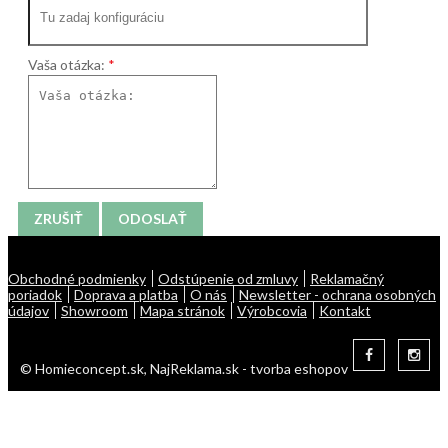
ODBORNÝ PORADCA
Vaša otázka:
ZRUŠIŤ
ODOSLAŤ
Obchodné podmienky
Odstúpenie od zmluvy
Reklamačný
poriadok
Doprava a platba
O nás
Newsletter - ochrana osobných
údajov
Showroom
Mapa stránok
Výrobcovia
Kontakt
© Homieconcept.sk,
NajReklama.sk - tvorba eshopov