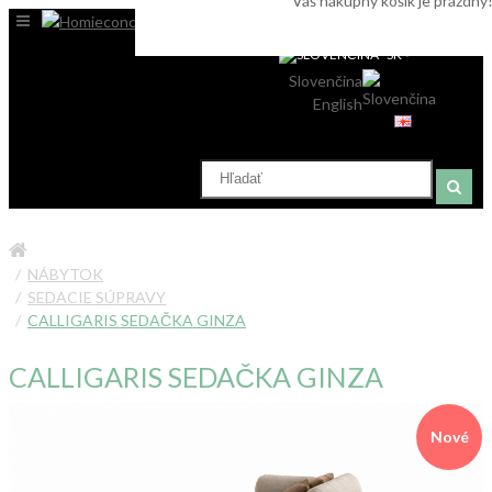
Váš nákupný košík je prázdny
SK
Slovenčina
English
NÁBYTOK
SEDACIE SÚPRAVY
CALLIGARIS SEDAČKA GINZA
CALLIGARIS SEDAČKA GINZA
Nové