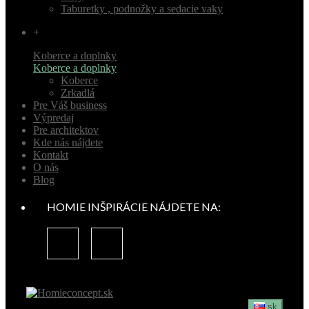
Taburetky , podnožky a sedacie vaky
+
Koberce a doplnky
Koberce a doplnky
Koberce
Zrkadlá
Pre Váš business
Výpredaj
Pre architektov
Kde nás nájdete
Kontakt
O nás
Blog
HOMIE INŠPIRÁCIE NÁJDETE NA:
sk