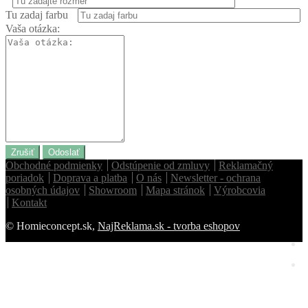
Tu zadaj farbu
Vaša otázka:
Zrušiť
Odoslať
Obchodné podmienky
Odstúpenie od zmluvy
Reklamačný
poriadok
Doprava a platba
O nás
Newsletter - ochrana
osobných údajov
Showroom
Mapa stránok
Výrobcovia
Kontakt
© Homieconcept.sk,
NajReklama.sk - tvorba eshopov
Homie Asistent
ODBORNÝ PORADCA