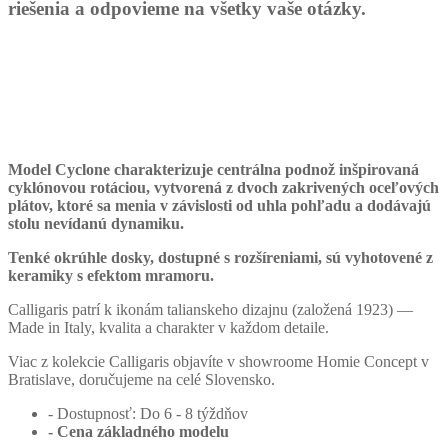
riešenia a odpovieme na všetky vaše otázky.
Model Cyclone charakterizuje centrálna podnož inšpirovaná
cyklónovou rotáciou, vytvorená z dvoch zakrivených oceľových
plátov, ktoré sa menia v závislosti od uhla pohľadu a dodávajú
stolu nevídanú dynamiku.
Tenké okrúhle dosky, dostupné s rozšíreniami, sú vyhotovené z
keramiky s efektom mramoru.
Calligaris patrí k ikonám talianskeho dizajnu (založená 1923) —
Made in Italy, kvalita a charakter v každom detaile.
Viac z kolekcie Calligaris objavíte v showroome Homie Concept v
Bratislave, doručujeme na celé Slovensko.
- Dostupnosť: Do 6 - 8 týždňov
- Cena
základného modelu