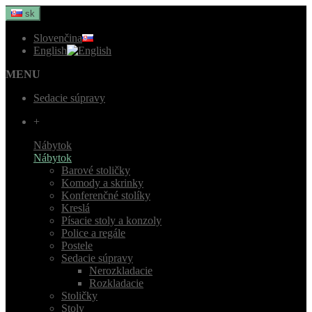
sk
Slovenčina
English
MENU
Sedacie súpravy
+
Nábytok
Nábytok
Barové stoličky
Komody a skrinky
Konferenčné stolíky
Kreslá
Písacie stoly a konzoly
Police a regále
Postele
Sedacie súpravy
Nerozkladacie
Rozkladacie
Stoličky
Stoly