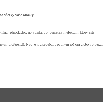
a všetky vaše otázky.
hľad jednoducho, no vyniká trojrozmerným efektom, ktorý ešte
ných preferencií. Noa je k dispozícii s pevným roštom alebo vo verzii
Homie Asistent
ODBORNÝ PORADCA