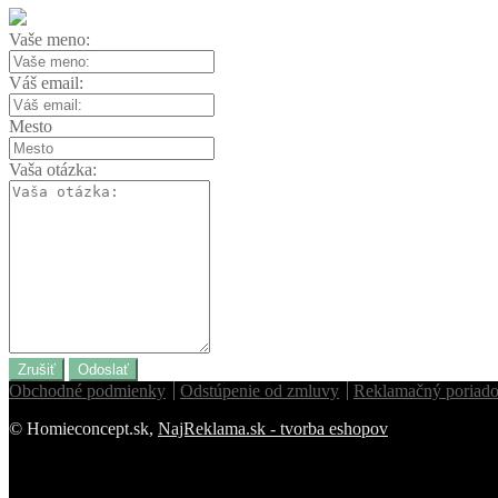
Vaše meno:
Váš email:
Mesto
Vaša otázka:
Zrušiť
Odoslať
Obchodné podmienky
Odstúpenie od zmluvy
Reklamačný poriad
© Homieconcept.sk,
NajReklama.sk - tvorba eshopov