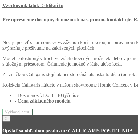
Vzorkovník látok -> klikni tu
Pre upresnenie dostupných možností nás, prosím, kontaktujte. R
Noa je posteľ s harmonicky vyváženou konštrukciou, inšpirovanou s
zvýrazňuje prešívanie na zakrivených plochách.
Model je dostupný v troch verziách drevených nožičiek alebo v jednej
s úložným priestorom. Čalúnenie je možné v látke alebo koži.
Za značkou Calligaris stojí takmer storočná talianska tradícia (od rok
Kolekciu Calligaris nájdete v našom showroome Homie Concept v Br
- Dostupnosť: Do 8 - 10 týždňov
- Cena
základného modelu
Vyžiadaj cenu
×
Opýtať sa ohľadom produktu: CALLIGARIS POSTEĽ NOA