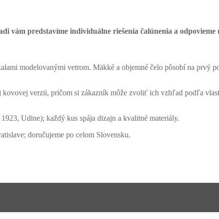
adi vám predstavíme individuálne riešenia čalúnenia a odpovieme n
kalami modelovanými vetrom. Mäkké a objemné čelo pôsobí na prvý po
 kovovej verzii, pričom si zákazník môže zvoliť ich vzhľad podľa vlast
u 1923, Udine); každý kus spája dizajn a kvalitné materiály.
atislave; doručujeme po celom Slovensku.