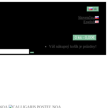
sk
Slovenčina
English
0 ks - 0,00€
Váš nákupný košík je prázdny!