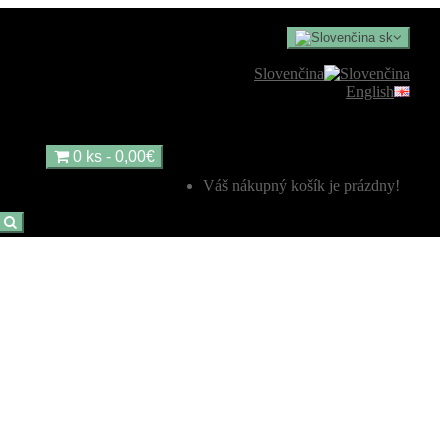
sk
Slovenčina
English
0 ks - 0,00€
Váš nákupný košík je prázdny!