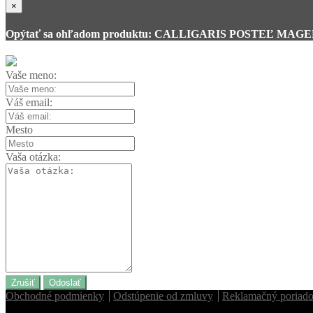
×
Opýtať sa ohľadom produktu: CALLIGARIS POSTEĽ MAG
Vaše meno:
Váš email:
Mesto
Vaša otázka:
Zrušiť
Odoslať
Obchodné podmienky
Odstúpenie od zmluvy
Reklamačný poriad