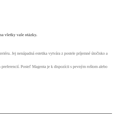
a všetky vaše otázky.
iéru. Jej nenápadná estetika vytvára z postele príjemné útočisko a
 preferencií. Posteľ Magenta je k dispozícii s pevným roštom alebo
Homie Asistent
ODBORNÝ PORADCA