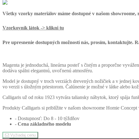
Všetky vzorky materiálov máme dostupné v našom showroome, 
Vzorkovník látok -> klikni tu
Pre upresnenie dostupných možností nás, prosím, kontaktujte. R
Magenta je jednoduchá, lineárna posteľ s čistým a proporčne vyvážen
dodáva spálni elegantnú, uvoľnenú atmosféru.
Model je dostupný v troch verziách drevených nožičiek a v jednej kov
vo verzii s úložným priestorom. Čalúnenie je možné v látke alebo kož
Calligaris už od roku 1923 vytvára taliansky nábytok, ktorý spája fun
Produkty Calligaris si priblížite v našom showroome Homie Concept 
- Dostupnosť: Do 8 - 10 týždňov
- Cena
základného modelu
Vyžiadaj cenu