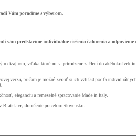
radi Vám poradíme s výberom.
adi vám predstavíme individuálne riešenia čalúnenia a odpovieme n
ým dizajnom, vďaka ktorému sa prirodzene začlení do akéhokoľvek inter
ovej verzii, pričom je možné zvoliť si ich vzhľad podľa individuálnych
i.
kčnosť, eleganciu a remeselné spracovanie Made in Italy.
v Bratislave, doručenie po celom Slovensku.