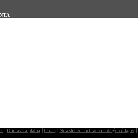
ENTA
ok
Doprava a platba
O nás
Newsletter - ochrana osobných údajov