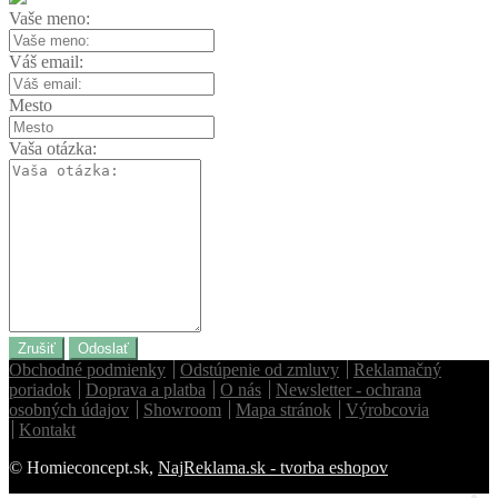
Vaše meno:
Váš email:
Mesto
Vaša otázka:
Zrušiť
Odoslať
Obchodné podmienky
Odstúpenie od zmluvy
Reklamačný
poriadok
Doprava a platba
O nás
Newsletter - ochrana
osobných údajov
Showroom
Mapa stránok
Výrobcovia
Kontakt
© Homieconcept.sk,
NajReklama.sk - tvorba eshopov