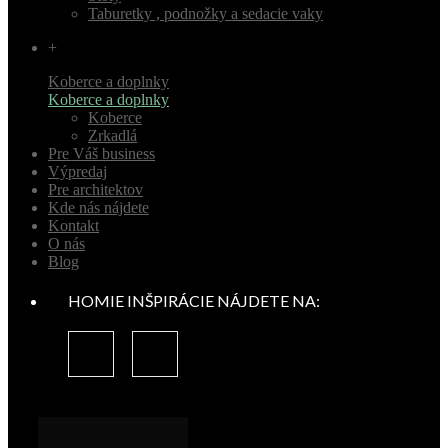
Taburetky , podnožky a sedacie vaky
+
Koberce a doplnky
Koberce a doplnky
Koberce
Zrkadlá
Pre Váš business
Výpredaj
Pre architektov
Kde nás nájdete
Kontakt
O nás
Blog
HOMIE INŠPIRÁCIE NÁJDETE NA: