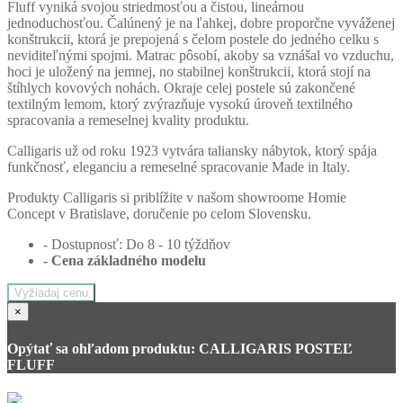
Fluff vyniká svojou striedmosťou a čistou, lineárnou
jednoduchosťou. Čalúnený je na ľahkej, dobre proporčne vyváženej
konštrukcii, ktorá je prepojená s čelom postele do jedného celku s
neviditeľnými spojmi. Matrac pôsobí, akoby sa vznášal vo vzduchu,
hoci je uložený na jemnej, no stabilnej konštrukcii, ktorá stojí na
štíhlych kovových nohách. Okraje celej postele sú zakončené
textilným lemom, ktorý zvýrazňuje vysokú úroveň textilného
spracovania a remeselnej kvality produktu.
Calligaris už od roku 1923 vytvára taliansky nábytok, ktorý spája
funkčnosť, eleganciu a remeselné spracovanie Made in Italy.
Produkty Calligaris si priblížite v našom showroome Homie
Concept v Bratislave, doručenie po celom Slovensku.
- Dostupnosť: Do 8 - 10 týždňov
- Cena
základného modelu
Vyžiadaj cenu
×
Opýtať sa ohľadom produktu: CALLIGARIS POSTEĽ
FLUFF