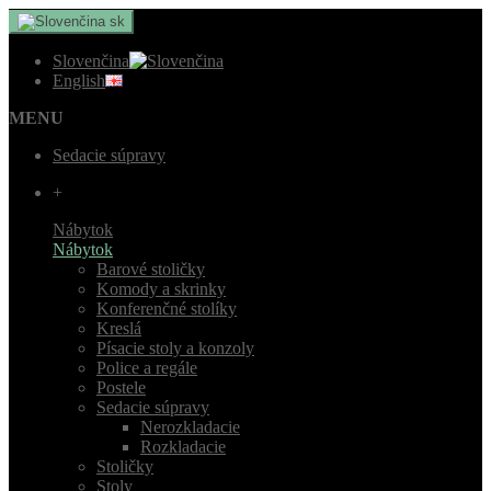
sk
Slovenčina
English
MENU
Sedacie súpravy
+
Nábytok
Nábytok
Barové stoličky
Komody a skrinky
Konferenčné stolíky
Kreslá
Písacie stoly a konzoly
Police a regále
Postele
Sedacie súpravy
Nerozkladacie
Rozkladacie
Stoličky
Stoly