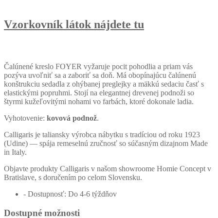
Vzorkovník látok nájdete tu
Čalúnené kreslo FOYER vyžaruje pocit pohodlia a priam vás
pozýva uvoľniť sa a zaboriť sa doň. Má obopínajúcu čalúnenú
konštrukciu sedadla z ohýbanej preglejky a mäkkú sedaciu časť s
elastickými popruhmi. Stojí na elegantnej drevenej podnoži so
štyrmi kužeľovitými nohami vo farbách, ktoré dokonale ladia.
Vyhotovenie:
kovová podnož
.
Calligaris je taliansky výrobca nábytku s tradíciou od roku 1923
(Udine) — spája remeselnú zručnosť so súčasným dizajnom Made
in Italy.
Objavte produkty Calligaris v našom showroome Homie Concept v
Bratislave, s doručením po celom Slovensku.
- Dostupnosť: Do 4-6 týždňov
Dostupné možnosti