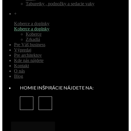
Taburetky , podnožky a sedacie vaky
+
Koberce a doplnky
Koberce a doplnky
Koberce
Zrkadlá
Pre Váš business
Výpredaj
Pre architektov
Kde nás nájdete
Kontakt
O nás
Blog
HOMIE INŠPIRÁCIE NÁJDETE NA: