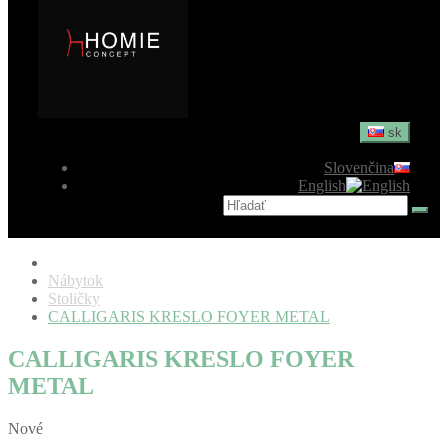
sk
Slovenčina
English
Nábytok
Stoličky
CALLIGARIS KRESLO FOYER METAL
CALLIGARIS KRESLO FOYER
METAL
Nové