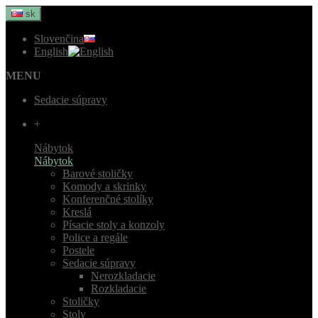
sk
Slovenčina
English
MENU
Sedacie súpravy
+
Nábytok
Nábytok
Barové stoličky
Komody a skrinky
Konferenčné stolíky
Kreslá
Písacie stoly a konzoly
Police a regále
Postele
Sedacie súpravy
Nerozkladacie
Rozkladacie
Stoličky
Stoly