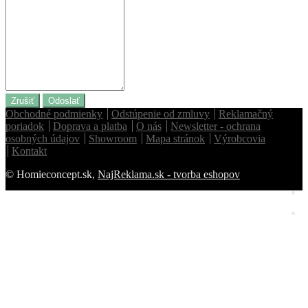
Zrušiť
Odoslať
Obchodné podmienky
Odstúpenie od zmluvy
Reklamačný
poriadok
Doprava a platba
O nás
Newsletter - ochrana
osobných údajov
Showroom
Mapa stránok
Výrobcovia
Kontakt
© Homieconcept.sk,
NajReklama.sk - tvorba eshopov