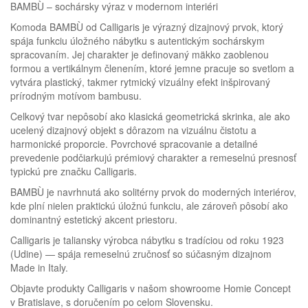
BAMBÙ – sochársky výraz v modernom interiéri
Komoda BAMBÙ od Calligaris je výrazný dizajnový prvok, ktorý
spája funkciu úložného nábytku s autentickým sochárskym
spracovaním. Jej charakter je definovaný mäkko zaoblenou
formou a vertikálnym členením, ktoré jemne pracuje so svetlom a
vytvára plastický, takmer rytmický vizuálny efekt inšpirovaný
prírodným motívom bambusu.
Celkový tvar nepôsobí ako klasická geometrická skrinka, ale ako
ucelený dizajnový objekt s dôrazom na vizuálnu čistotu a
harmonické proporcie. Povrchové spracovanie a detailné
prevedenie podčiarkujú prémiový charakter a remeselnú presnosť
typickú pre značku Calligaris.
BAMBÙ je navrhnutá ako solitérny prvok do moderných interiérov,
kde plní nielen praktickú úložnú funkciu, ale zároveň pôsobí ako
dominantný estetický akcent priestoru.
Calligaris je taliansky výrobca nábytku s tradíciou od roku 1923
(Udine) — spája remeselnú zručnosť so súčasným dizajnom
Made in Italy.
Objavte produkty Calligaris v našom showroome Homie Concept
v Bratislave, s doručením po celom Slovensku.