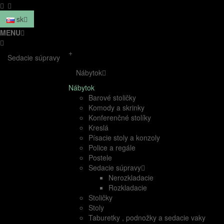
sk
MENU
+
Sedacie súpravy
Nábytok
Nábytok
Barové stoličky
Komody a skrinky
Konferenčné stolíky
Kreslá
Písacie stoly a konzoly
Police a regále
Postele
Sedacie súpravy
Nerozkladacie
Rozkladacie
Stoličky
Stoly
Taburetky , podnožky a sedacie vaky