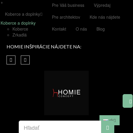
+
Pre Váš business
Výpredaj
Koberce a doplnky
Pre architektov
Kde nás nájdete
Koberce a doplnky
Koberce
Kontakt
O nás
Blog
Zrkadlá
HOMIE INŠPIRÁCIE NÁJDETE NA:
sk