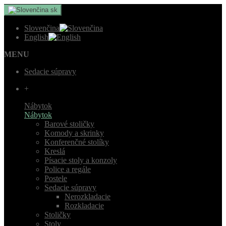
sk
Slovenčina
English
MENU
Sedacie súpravy
+
Nábytok
Nábytok
Barové stoličky
Komody a skrinky
Konferenčné stolíky
Kreslá
Písacie stoly a konzoly
Police a regále
Postele
Sedacie súpravy
Nerozkladacie
Rozkladacie
Stoličky
Stoly