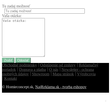
Tu zadaj možnosť
Vaša otázka:
Zrušiť
Odoslať
Obchodné podmienky
Odstúpenie od zmluvy
Reklamačný
poriadok
Doprava a platba
O nás
Newsletter - ochrana
osobných údajov
Showroom
Mapa stránok
Výrobcovia
Kontakt
© Homieconcept.sk,
NajReklama.sk - tvorba eshopov
Homie Asistent
ODBORNÝ PORADCA