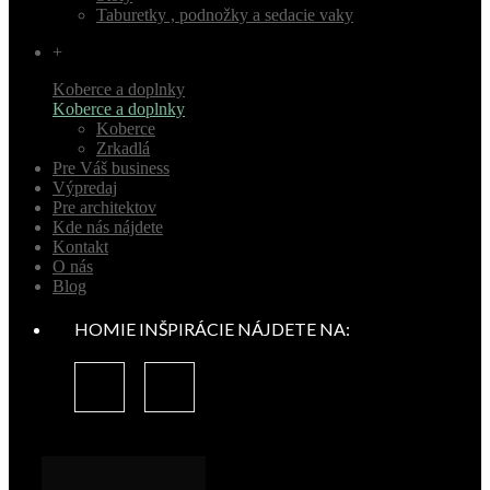
Taburetky , podnožky a sedacie vaky
+
Koberce a doplnky
Koberce a doplnky
Koberce
Zrkadlá
Pre Váš business
Výpredaj
Pre architektov
Kde nás nájdete
Kontakt
O nás
Blog
HOMIE INŠPIRÁCIE NÁJDETE NA: