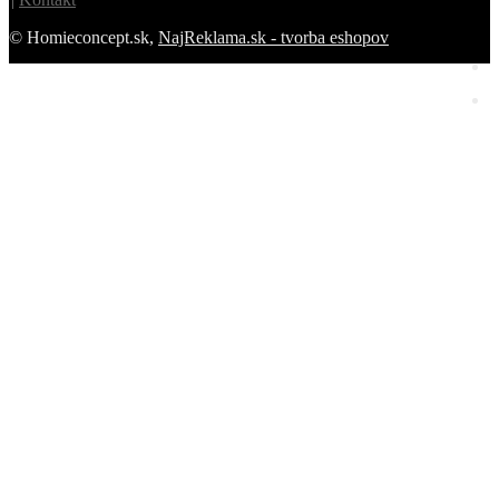
© Homieconcept.sk,
NajReklama.sk - tvorba eshopov
Homie Asistent
ODBORNÝ PORADCA