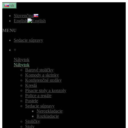
sk
Slovenčina
English
MENU
Sedacie súpravy
+
Nábytok
Nábytok
Barové stoličky
Komody a skrinky
Konferenčné stolíky
Kreslá
Písacie stoly a konzoly
Police a regále
Postele
Sedacie súpravy
Nerozkladacie
Rozkladacie
Stoličky
Stoly