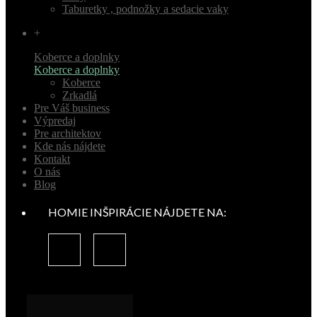
Taburetky , podnožky a sedacie vaky
+
Koberce a doplnky
Koberce a doplnky
Koberce
Zrkadlá
Pre Váš business
Výpredaj
Pre architektov
Kde nás nájdete
Kontakt
O nás
Blog
HOMIE INŠPIRÁCIE NÁJDETE NA: