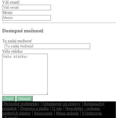
Váš email:
Mesto
Dostupné možnosti
Tu zadaj možnosť
Vaša otázka:
Zrušiť
Odoslať
Obchodné podmienky
Odstúpenie od zmluvy
Reklamačný
poriadok
Doprava a platba
O nás
Newsletter - ochrana
osobných údajov
Showroom
Mapa stránok
Výrobcovia
Kontakt