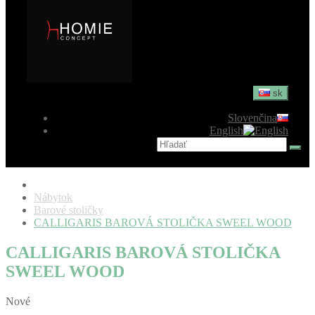
sk
Slovenčina
English
Nábytok
Barové stoličky
CALLIGARIS BAROVÁ STOLIČKA SWEEL WOOD
CALLIGARIS BAROVÁ STOLIČKA
SWEEL WOOD
Nové