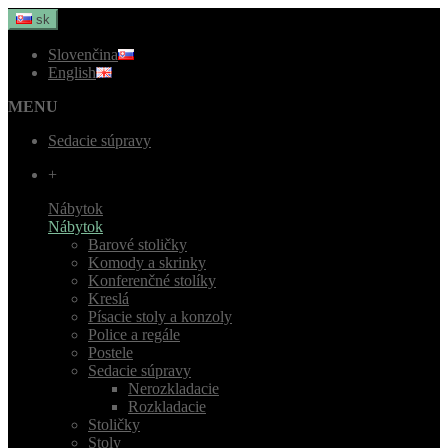
sk
Slovenčina
English
MENU
Sedacie súpravy
+
Nábytok
Nábytok
Barové stoličky
Komody a skrinky
Konferenčné stolíky
Kreslá
Písacie stoly a konzoly
Police a regále
Postele
Sedacie súpravy
Nerozkladacie
Rozkladacie
Stoličky
Stoly