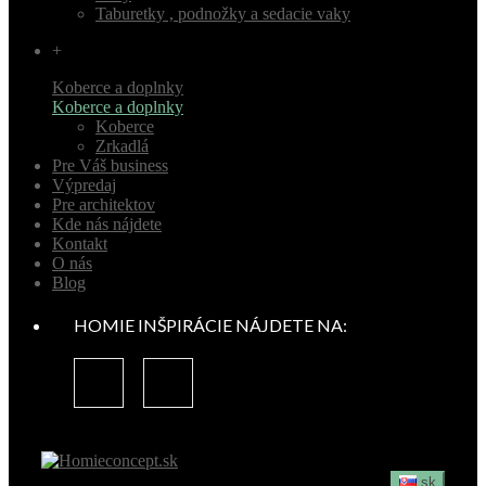
Taburetky , podnožky a sedacie vaky
+
Koberce a doplnky
Koberce a doplnky
Koberce
Zrkadlá
Pre Váš business
Výpredaj
Pre architektov
Kde nás nájdete
Kontakt
O nás
Blog
HOMIE INŠPIRÁCIE NÁJDETE NA:
sk