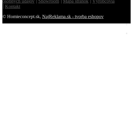
osobných údajov
Showroom
Mapa stránok
Výrobcovia
Kontakt
© Homieconcept.sk,
NajReklama.sk - tvorba eshopov
Homie Asistent
ODBORNÝ PORADCA