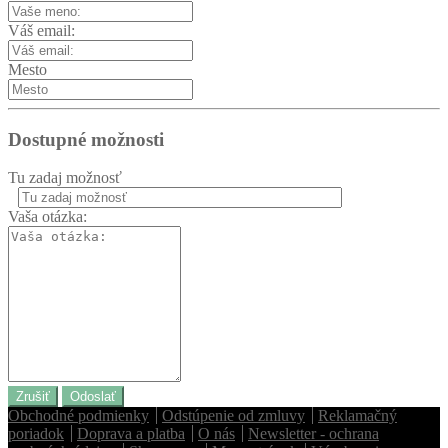
Váš email:
Mesto
Dostupné možnosti
Tu zadaj možnosť
Vaša otázka:
Zrušiť
Odoslať
Obchodné podmienky
Odstúpenie od zmluvy
Reklamačný
poriadok
Doprava a platba
O nás
Newsletter - ochrana