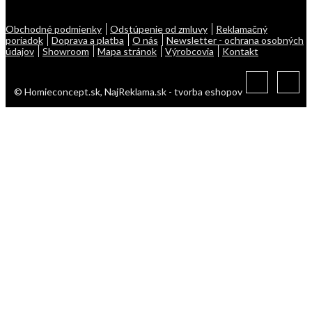
Obchodné podmienky
Odstúpenie od zmluvy
Reklamačný
poriadok
Doprava a platba
O nás
Newsletter - ochrana osobných
údajov
Showroom
Mapa stránok
Výrobcovia
Kontakt
© Homieconcept.sk,
NajReklama.sk - tvorba eshopov