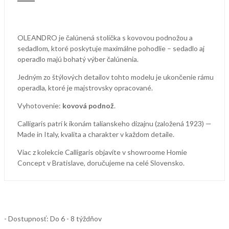
OLEANDRO je čalúnená stolička s kovovou podnožou a
sedadlom, ktoré poskytuje maximálne pohodlie – sedadlo aj
operadlo majú bohatý výber čalúnenia.
Jedným zo štýlových detailov tohto modelu je ukončenie rámu
operadla, ktoré je majstrovsky opracované.
Vyhotovenie:
kovová podnož
.
Calligaris patrí k ikonám talianskeho dizajnu (založená 1923) —
Made in Italy, kvalita a charakter v každom detaile.
Viac z kolekcie Calligaris objavíte v showroome Homie
Concept v Bratislave, doručujeme na celé Slovensko.
- Dostupnosť: Do 6 - 8 týždňov