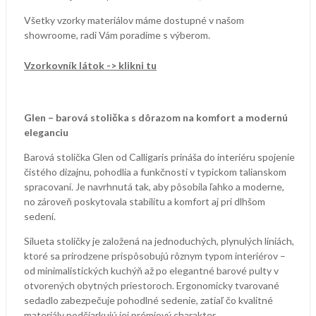
Všetky vzorky materiálov máme dostupné v našom
showroome, radi Vám poradíme s výberom.
Vzorkovník látok -> klikni tu
Glen – barová stolička s dôrazom na komfort a modernú
eleganciu
Barová stolička Glen od Calligaris prináša do interiéru spojenie
čistého dizajnu, pohodlia a funkčnosti v typickom talianskom
spracovaní. Je navrhnutá tak, aby pôsobila ľahko a moderne,
no zároveň poskytovala stabilitu a komfort aj pri dlhšom
sedení.
Silueta stoličky je založená na jednoduchých, plynulých líniách,
ktoré sa prirodzene prispôsobujú rôznym typom interiérov –
od minimalistických kuchýň až po elegantné barové pulty v
otvorených obytných priestoroch. Ergonomicky tvarované
sedadlo zabezpečuje pohodlné sedenie, zatiaľ čo kvalitné
materiály podčiarkujú jej prémiový charakter.