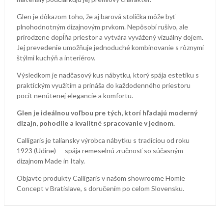
Glen je dôkazom toho, že aj barová stolička môže byť
plnohodnotným dizajnovým prvkom. Nepôsobí rušivo, ale
prirodzene dopĺňa priestor a vytvára vyvážený vizuálny dojem.
Jej prevedenie umožňuje jednoduché kombinovanie s rôznymi
štýlmi kuchýň a interiérov.
Výsledkom je nadčasový kus nábytku, ktorý spája estetiku s
praktickým využitím a prináša do každodenného priestoru
pocit nenútenej elegancie a komfortu.
Glen je ideálnou voľbou pre tých, ktorí hľadajú moderný
dizajn, pohodlie a kvalitné spracovanie v jednom.
Calligaris je taliansky výrobca nábytku s tradíciou od roku
1923 (Udine) — spája remeselnú zručnosť so súčasným
dizajnom Made in Italy.
Objavte produkty Calligaris v našom showroome Homie
Concept v Bratislave, s doručením po celom Slovensku.