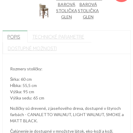
POPIS
TECHNICKÉ PARAMETRE
DOSTUPNÉ MOŽNOSTI
Rozmery stoličky:
Šírka: 60 cm
Hĺbka: 55,5 cm
Výška: 95 cm
Výška sedu: 65 cm
Nožičky sú drevené, z jaseňového dreva, dostupné v štyroch
farbách - CANALETTO WALNUT, LIGHT WALNUT, SMOKE a
MATT BLACK.
Čalúnenie je dostupné v množstve látok, eko-koži a koži.