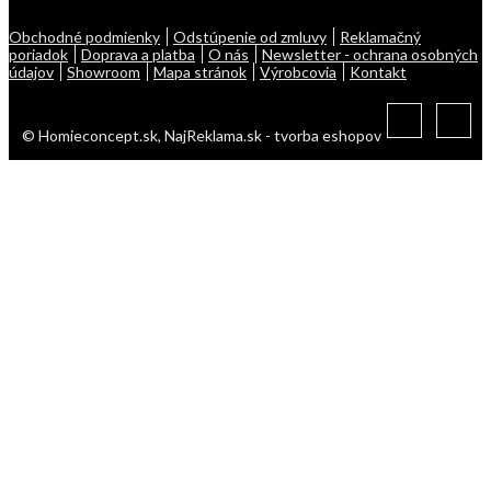
Obchodné podmienky
Odstúpenie od zmluvy
Reklamačný
poriadok
Doprava a platba
O nás
Newsletter - ochrana osobných
údajov
Showroom
Mapa stránok
Výrobcovia
Kontakt
© Homieconcept.sk,
NajReklama.sk - tvorba eshopov