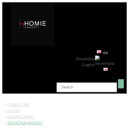
EN
Slovenčina
English
FURNITURE
SOFAS
NONFOLDING
SEDAČKA MARGO