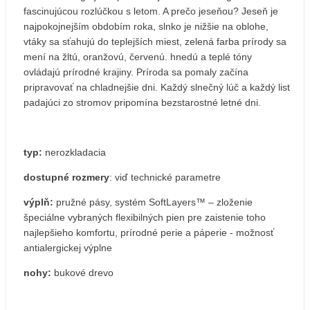
fascinujúcou rozlúčkou s letom. A prečo jeseňou? Jeseň je
najpokojnejším obdobím roka, slnko je nižšie na oblohe,
vtáky sa sťahujú do teplejších miest, zelená farba prírody sa
mení na žltú, oranžovú, červenú. hnedú a teplé tóny
ovládajú prírodné krajiny. Príroda sa pomaly začína
pripravovať na chladnejšie dni. Každý slnečný lúč a každý list
padajúci zo stromov pripomína bezstarostné letné dni.
typ:
nerozkladacia
dostupné rozmery
: viď technické parametre
výplň:
pružné pásy, systém SoftLayers™ – zloženie
špeciálne vybraných flexibilných pien pre zaistenie toho
najlepšieho komfortu, prírodné perie a páperie - možnosť
antialergickej výplne
nohy:
bukové drevo