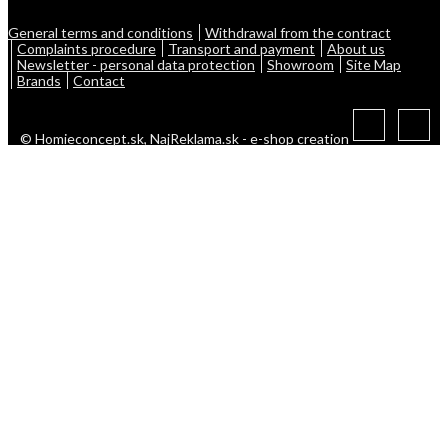
General terms and conditions
Withdrawal from the contract
Complaints procedure
Transport and payment
About us
Newsletter - personal data protection
Showroom
Site Map
Brands
Contact
© Homieconcept.sk,
NajReklama.sk - e-shop creation