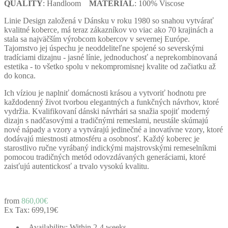
QUALITY
: Handloom
MATERIAL
: 100% Viscose
Linie Design založená v Dánsku v roku 1980 so snahou vytvárať
kvalitné koberce, má teraz zákazníkov vo viac ako 70 krajinách a
stala sa najväčším výrobcom kobercov v severnej Európe.
Tajomstvo jej úspechu je neoddeliteľne spojené so severskými
tradíciami dizajnu - jasné línie, jednoduchosť a neprekombinovaná
estetika - to všetko spolu v nekompromisnej kvalite od začiatku až
do konca.
Ich víziou je naplniť domácnosti krásou a vytvoriť hodnotu pre
každodenný život tvorbou elegantných a funkčných návrhov, ktoré
vydržia. Kvalifikovaní dánski návrhári sa snažia spojiť moderný
dizajn s nadčasovými a tradičnými remeslami, neustále skúmajú
nové nápady a vzory a vytvárajú jedinečné a inovatívne vzory, ktoré
dodávajú miestnosti atmosféru a osobnosť. Každý koberec je
starostlivo ručne vyrábaný indickými majstrovskými remeselníkmi
pomocou tradičných metód odovzdávaných generáciami, ktoré
zaisťujú autentickosť a trvalo vysokú kvalitu.
from
860,00€
Ex Tax:
699,19€
- Availability: Within 2-4 weeks