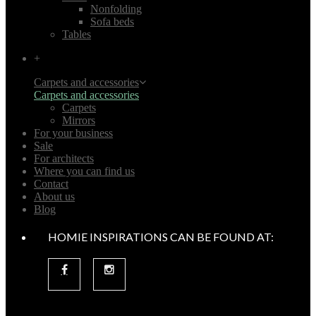
Nonfolding
Sofa beds
Tables
+
Carpets and accessories
Carpets and accessories
Carpets
Mirrors
For your business
Sale
For architects
Where you can find us
Contact
About us
Blog
HOMIE INSPIRATIONS CAN BE FOUND AT: