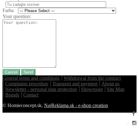
Farba
Your question:
Cancel
Send
General terms and conditions
Withdrawal from the contract
Complaints procedure
Transport and payment
About us
Newsletter - personal data protection
Showroom
Site Map
Brands
Contact
© Homieconcept.sk,
NajReklama.sk - e-shop creation