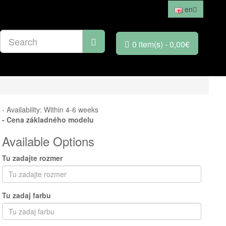
en
0 item(s) - 0,00€
- Availability: Within 4-6 weeks
- Cena
základného modelu
Available Options
Tu zadajte rozmer
Tu zadaj farbu