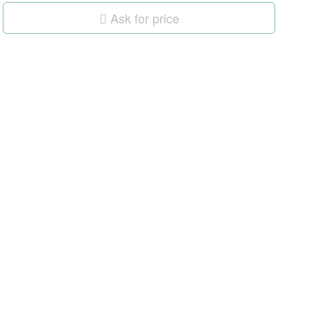
Ask for price
Homie Asistent
ODBORNÝ PORADCA